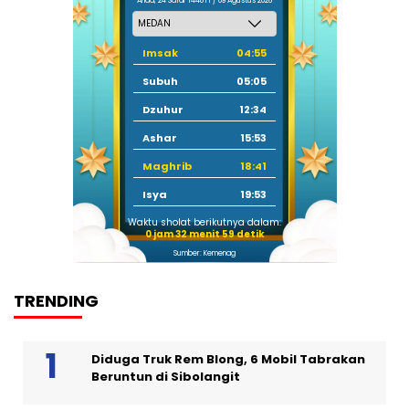
Ahad, 24 Safar 1448 H / 09 Agustus 2026
Imsak
04:55
Subuh
05:05
Dzuhur
12:34
Ashar
15:53
Maghrib
18:41
Isya
19:53
Waktu sholat berikutnya dalam:
0 jam 32 menit 59 detik
Sumber: Kemenag
TRENDING
Diduga Truk Rem Blong, 6 Mobil Tabrakan
Beruntun di Sibolangit