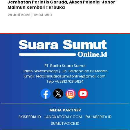
Jembatan Perintis Garuda, Akses Polonia-Johor-
Maimun Kembali Terbuka
29 Juli 2026 | 12:04 WIB
PT. Barita Suara Sumut
Jalan Siswomiharjo / Jln. Perdana No.63 Medan
Email: redaksisuarasumutonline@gmail.com
Telp +6281370315624
MEDIA PARTNER
EKISPEDIA.ID
LANGKATODAY.COM
RAJABERITA.ID
SUMUTVOICE.ID