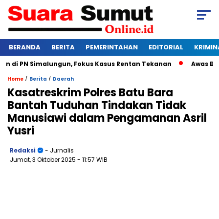
BERANDA
BERITA
PEMERINTAHAN
EDITORIAL
KRIMIN
i PN Simalungun, Fokus Kasus Rentan Tekanan
Awas Bangkru
/
/
Home
Berita
Daerah
Kasatreskrim Polres Batu Bara
Bantah Tuduhan Tindakan Tidak
Manusiawi dalam Pengamanan Asril
Yusri
Redaksi
- Jurnalis
Jumat, 3 Oktober 2025
- 11:57 WIB