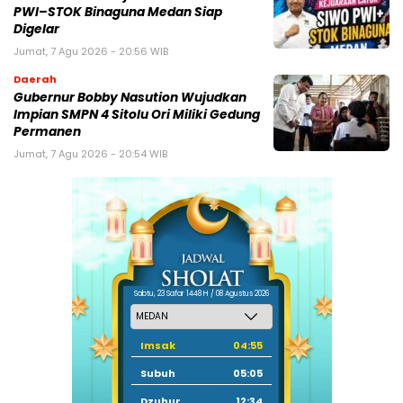
PWI–STOK Binaguna Medan Siap
Digelar
Jumat, 7 Agu 2026 - 20:56 WIB
Daerah
Gubernur Bobby Nasution Wujudkan
Impian SMPN 4 Sitolu Ori Miliki Gedung
Permanen
Jumat, 7 Agu 2026 - 20:54 WIB
Sabtu, 23 Safar 1448 H / 08 Agustus 2026
Imsak
04:55
Subuh
05:05
Dzuhur
12:34