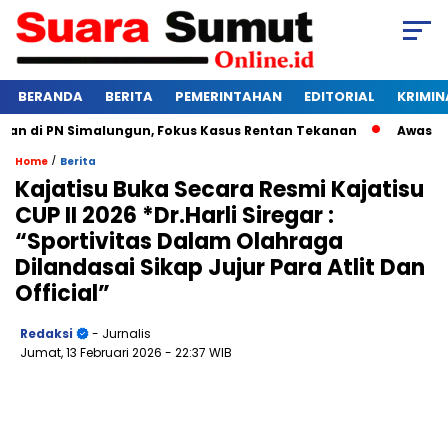
BERANDA
BERITA
PEMERINTAHAN
EDITORIAL
KRIMIN
 di PN Simalungun, Fokus Kasus Rentan Tekanan
Awas Bangkr
/
Home
Berita
Kajatisu Buka Secara Resmi Kajatisu
CUP II 2026 *Dr.Harli Siregar :
“Sportivitas Dalam Olahraga
Dilandasai Sikap Jujur Para Atlit Dan
Official”
Redaksi
- Jurnalis
Jumat, 13 Februari 2026
- 22:37 WIB