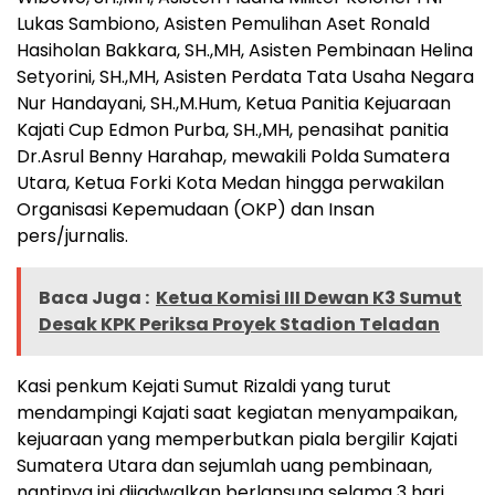
Lukas Sambiono, Asisten Pemulihan Aset Ronald
Hasiholan Bakkara, SH.,MH, Asisten Pembinaan Helina
Setyorini, SH.,MH, Asisten Perdata Tata Usaha Negara
Nur Handayani, SH.,M.Hum, Ketua Panitia Kejuaraan
Kajati Cup Edmon Purba, SH.,MH, penasihat panitia
Dr.Asrul Benny Harahap, mewakili Polda Sumatera
Utara, Ketua Forki Kota Medan hingga perwakilan
Organisasi Kepemudaan (OKP) dan Insan
pers/jurnalis.
Baca Juga :
Ketua Komisi III Dewan K3 Sumut
Desak KPK Periksa Proyek Stadion Teladan
Kasi penkum Kejati Sumut Rizaldi yang turut
mendampingi Kajati saat kegiatan menyampaikan,
kejuaraan yang memperbutkan piala bergilir Kajati
Sumatera Utara dan sejumlah uang pembinaan,
nantinya ini dijadwalkan berlansung selama 3 hari