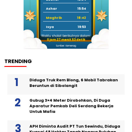
Ashar
15:54
Maghrib
18:42
Isya
19:53
Waktu sholat berikutnya dalam:
0 jam 27 menit 52 detik
Sumber: Kemenag
TRENDING
Diduga Truk Rem Blong, 6 Mobil Tabrakan
Beruntun di Sibolangit
Gubug 3×4 Meter Dirobohkan, Di Duga
Aparatur Pemkab Deli Serdang Bekerja
Untuk Mafia
APH Diminta Audit PT Tun Sewindu, Diduga
Kuasai 48 Hektar Tanah Negara Puluhan