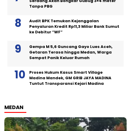
Serdang Akan Bongkar Gubug 3×4 meter
Tanpa PBG
Audit BPK Temukan Kejanggalan
Penyaluran Kredit Rp11,3 Miliar Bank Sumut
ke Debitur “WF”
Gempa M 5,6 Guncang Gayo Lues Aceh,
Getaran Terasa hingga Medan, Warga
Sempat Panik Keluar Rumah
Proses Hukum Kasus Smart Village
Madina Mandek, GM GRIB JAYA MADINA
Tuntut Transparansi Kejari Madina
MEDAN