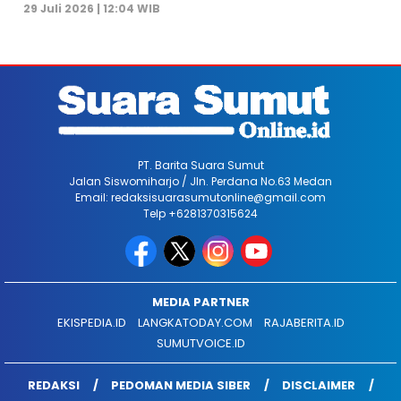
29 Juli 2026 | 12:04 WIB
PT. Barita Suara Sumut
Jalan Siswomiharjo / Jln. Perdana No.63 Medan
Email: redaksisuarasumutonline@gmail.com
Telp +6281370315624
MEDIA PARTNER
EKISPEDIA.ID
LANGKATODAY.COM
RAJABERITA.ID
SUMUTVOICE.ID
REDAKSI
PEDOMAN MEDIA SIBER
DISCLAIMER