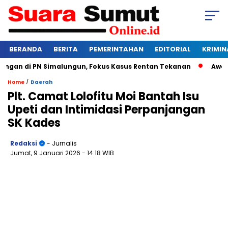
BERANDA
BERITA
PEMERINTAHAN
EDITORIAL
KRIMIN
an di PN Simalungun, Fokus Kasus Rentan Tekanan
Awas Bang
/
Home
Daerah
Plt. Camat Lolofitu Moi Bantah Isu
Upeti dan Intimidasi Perpanjangan
SK Kades
Redaksi
- Jurnalis
Jumat, 9 Januari 2026
- 14:18 WIB