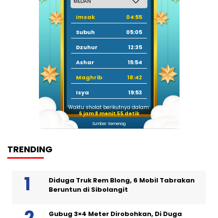
Imsak
04:55
Subuh
05:05
Dzuhur
12:35
Ashar
15:54
Maghrib
18:42
Isya
19:53
Waktu sholat berikutnya dalam:
6 jam 8 menit 54 detik
Sumber: Kemenag
TRENDING
Diduga Truk Rem Blong, 6 Mobil Tabrakan
Beruntun di Sibolangit
Gubug 3×4 Meter Dirobohkan, Di Duga