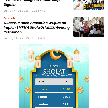
PWI–STOK Binaguna Medan Siap
Digelar
Jumat, 7 Agu 2026 - 20:56 WIB
Daerah
Gubernur Bobby Nasution Wujudkan
Impian SMPN 4 Sitolu Ori Miliki Gedung
Permanen
Jumat, 7 Agu 2026 - 20:54 WIB
Sabtu, 23 Safar 1448 H / 08 Agustus 2026
Imsak
04:55
Subuh
05:05
Dzuhur
12:34