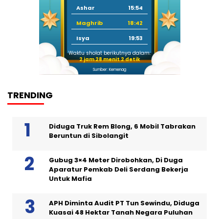
Ashar
15:54
Maghrib
18:42
Isya
19:53
Waktu sholat berikutnya dalam:
2 jam 28 menit 1 detik
Sumber: Kemenag
TRENDING
Diduga Truk Rem Blong, 6 Mobil Tabrakan
Beruntun di Sibolangit
Gubug 3×4 Meter Dirobohkan, Di Duga
Aparatur Pemkab Deli Serdang Bekerja
Untuk Mafia
APH Diminta Audit PT Tun Sewindu, Diduga
Kuasai 48 Hektar Tanah Negara Puluhan