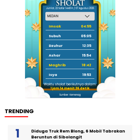
Jum'at, 22 Safar 1448 H / 07 Agustus 2026
Imsak
04:55
Subuh
05:05
Dzuhur
12:35
Ashar
15:54
Maghrib
18:42
Isya
19:53
Waktu sholat berikutnya dalam:
1 jam 14 menit 35 detik
Sumber: Kemenag
TRENDING
Diduga Truk Rem Blong, 6 Mobil Tabrakan
Beruntun di Sibolangit