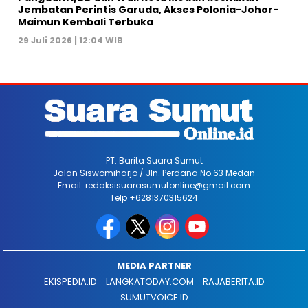
Jembatan Perintis Garuda, Akses Polonia-Johor-
Maimun Kembali Terbuka
29 Juli 2026 | 12:04 WIB
PT. Barita Suara Sumut
Jalan Siswomiharjo / Jln. Perdana No.63 Medan
Email: redaksisuarasumutonline@gmail.com
Telp +6281370315624
MEDIA PARTNER
EKISPEDIA.ID
LANGKATODAY.COM
RAJABERITA.ID
SUMUTVOICE.ID