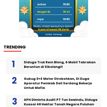
Ashar
15:53
Maghrib
18:41
Isya
19:53
Waktu sholat berikutnya dalam:
6 jam 41 menit 37 detik
Sumber: Kemenag
TRENDING
Diduga Truk Rem Blong, 6 Mobil Tabrakan
Beruntun di Sibolangit
Gubug 3×4 Meter Dirobohkan, Di Duga
Aparatur Pemkab Deli Serdang Bekerja
Untuk Mafia
APH Diminta Audit PT Tun Sewindu, Diduga
Kuasai 48 Hektar Tanah Negara Puluhan