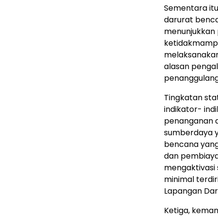
Sementara it
darurat benca
menunjukkan 
ketidakmampu
melaksanakan
alasan penga
penanggulang
Tingkatan sta
indikator- i
penanganan d
sumberdaya y
bencana yang t
dan pembiaya
mengaktivasi
minimal terdi
Lapangan Dar
Ketiga, kema