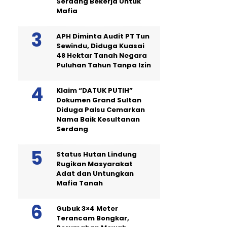
Serdang Bekerja Untuk
Mafia
APH Diminta Audit PT Tun
Sewindu, Diduga Kuasai
48 Hektar Tanah Negara
Puluhan Tahun Tanpa Izin
Klaim “DATUK PUTIH”
Dokumen Grand Sultan
Diduga Palsu Cemarkan
Nama Baik Kesultanan
Serdang
Status Hutan Lindung
Rugikan Masyarakat
Adat dan Untungkan
Mafia Tanah
Gubuk 3×4 Meter
Terancam Bongkar,