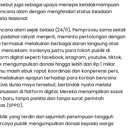
rsebut juga sebagai upaya menepis ketidakmampuan
ncana alam dengan menghindari status Keadaan
na Nasional.
ncana alam sejak Selasa (24/11), Pemprovsu sama sekali
f, padahal rakyat menjerit, meminta pertolongan dengan
 termasuk melakukan berbagai siaran langsung atas
mencekam. Ironisnya, justru para tokoh publik di
orm digital seperti facebook, istagram, youtube, tiktok,
 mengumpulkan donasi hingga lebih dari Rp 1 miliar.
u masih sibuk rapat koordinasi dan konperensi pers,
melakukan apapun terhadap para korban bencana
tivis dunia maya tersebut, bertindak nyata melalui
usiaan di flatform digital. Mereka menampilkan sosok
baru, tanpa panitia dan tanpa surat perintah
nas (SPPD).
blik yang terdiri dari sejumlah perempuan tangguh
percaya publik mengumpulkan donasi kepada warga