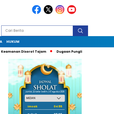
A
HUKUM
nan Disorot Tajam
Dugaan Pungli Oknum Kacabdisdik SMA di 
Jum'at, 22 Safar 1448 H / 07 Agustus 2026
Imsak
04:55