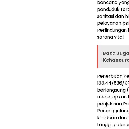
bencana yang 
penduduk tera
sanitasi dan 
pelayanan ps
Perlindungan 
sarana vital.
Baca Juga 
Kehancura
Penerbitan K
188.44/836/K
berlangsung (
menetapkan k
penjelasan Pa
Penanggulang
keadaan darur
tanggap darur