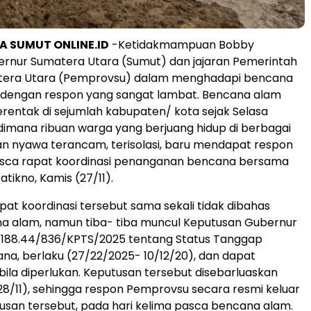
 SUMUT ONLINE.ID
-Ketidakmampuan Bobby
ernur Sumatera Utara (Sumut) dan jajaran Pemerintah
atera Utara (Pemprovsu) dalam menghadapi bencana
i dengan respon yang sangat lambat. Bencana alam
serentak di sejumlah kabupaten/ kota sejak Selasa
 dimana ribuan warga yang berjuang hidup di berbagai
n nyawa terancam, terisolasi, baru mendapat respon
asca rapat koordinasi penanganan bencana bersama
tikno, Kamis (27/11).
pat koordinasi tersebut sama sekali tidak dibahas
na alam, namun tiba- tiba muncul Keputusan Gubernur
188.44/836/KPTS/2025 tentang Status Tanggap
na, berlaku (27/22/2025- 10/12/20), dan dapat
bila diperlukan. Keputusan tersebut disebarluaskan
28/11), sehingga respon Pemprovsu secara resmi keluar
san tersebut, pada hari kelima pasca bencana alam.