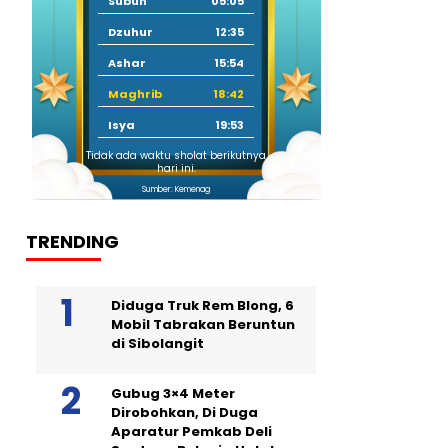
Subuh
05:05
Dzuhur
12:35
Ashar
15:54
Maghrib
18:42
Isya
19:53
Tidak ada waktu sholat berikutnya
hari ini.
Sumber: Kemenag
TRENDING
Diduga Truk Rem Blong, 6
Mobil Tabrakan Beruntun
di Sibolangit
Gubug 3×4 Meter
Dirobohkan, Di Duga
Aparatur Pemkab Deli