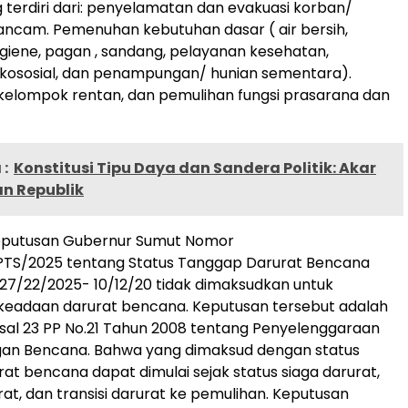
terdiri dari: penyelamatan dan evakuasi korban/
ncam. Pemenuhan kebutuhan dasar ( air bersih,
higiene, pagan , sandang, pelayanan kesehatan,
ikososial, dan penampungan/ hunian sementara).
kelompok rentan, dan pemulihan fungsi prasarana dan
:
Konstitusi Tipu Daya dan Sandera Politik: Akar
n Republik
eputusan Gubernur Sumut Nomor
PTS/2025 tentang Status Tanggap Darurat Bencana
27/22/2025- 10/12/20 tidak dimaksudkan untuk
eadaan darurat bencana. Keputusan tersebut adalah
sal 23 PP No.21 Tahun 2008 tentang Penyelenggaraan
an Bencana. Bahwa yang dimaksud dengan status
at bencana dapat dimulai sejak status siaga darurat,
at, dan transisi darurat ke pemulihan. Keputusan