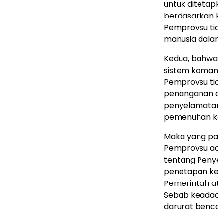
untuk ditetap
berdasarkan 
Pemprovsu ti
manusia dala
Kedua, bahwa
sistem koman
Pemprovsu ti
penanganan a
penyelamatan
pemenuhan ke
Maka yang pa
Pemprovsu ada
tentang Peny
penetapan ke
Pemerintah a
Sebab keadaan
darurat benca