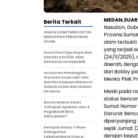
MEDAN,SUARA
Berita Terkait
Nasution, Gub
IRAN & KOMITMEN UNTUK
Provinsi Sum
MENOPANG PERADABAN
alam terbukt
ISLAM
yang terjadi 
Konstitusi Tipu Daya dan
(24/11/2025),
Sandera Politik: Akar
Kehancuran Republik
daerah, denga
dari Bobby p
Ini Aturan Pembagian
Warisan Anak Laki-laki
Menko PMK Pra
dan Perempuan Menurut
Hukum Islam dan Hukum
Meski pada ra
Perdata
status benca
Batas Waktu Salat
Sumut Nomor 
Tahajud: Apakah Jam 4
Pagi Masih Bisa
Darurat Benca
Dikerjakan?
diperpanjang 
Delapan Belas Tahun
sejak Jumat (
Kabupaten
dengan keputu
Labuhanbatu Utara: