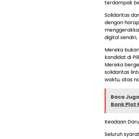
terdampak b
Solidaritas da
dengan harap
menggerakkan 
digital sendi
Mereka bukan
kandidat di Pil
Mereka berger
solidaritas l
waktu, atas 
Baca Juga 
Bank Plat 
Keadaan Daru
Seluruh syara