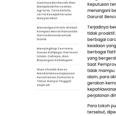
Saatnya Berbenah dan
Keputusan te
Menjawab Persoalan
menangani be
Agraria, Tata Kelola,
serta Kesejahteraan
Darurat Benca
Masyarakat
Terjadinya be
Menavigasi Krisis Global:
Kompas Moral Pancasila
tidak proakti
dari Indonesia untuk
berbagai cara
Dunia
keadaan yang 
Menyingkap Teorema
berbagai flatf
Sunan Kalijaga: Harmoni
Islam, Cahaya, dan
yang bergerak
Bayangan Kehidupan
Saat Pemprovs
Wan Chaidir Baros
tidak mampu 
Menilai Masa Kejayaan
alam, para ak
Kesultanan Sumatera
Timur Hanya Tinggal
gerakan keman
Sejarah
kepahlawanan 
perjalanan di
Para tokoh pu
tersebut, di