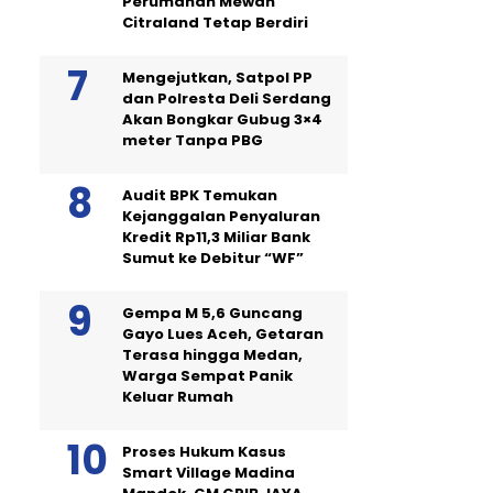
Perumahan Mewah
Citraland Tetap Berdiri
Mengejutkan, Satpol PP
dan Polresta Deli Serdang
Akan Bongkar Gubug 3×4
meter Tanpa PBG
Audit BPK Temukan
Kejanggalan Penyaluran
Kredit Rp11,3 Miliar Bank
Sumut ke Debitur “WF”
Gempa M 5,6 Guncang
Gayo Lues Aceh, Getaran
Terasa hingga Medan,
Warga Sempat Panik
Keluar Rumah
Proses Hukum Kasus
Smart Village Madina