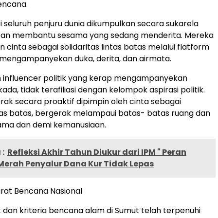
encana.
ri seluruh penjuru dunia dikumpulkan secara sukarela
an membantu sesama yang sedang menderita. Mereka
cinta sebagai solidaritas lintas batas melalui flatform
ri, mengampanyekan duka, derita, dan airmata.
 influencer politik yang kerap mengampanyekan
kada, tidak terafiliasi dengan kelompok aspirasi politik.
ak secara proaktif dipimpin oleh cinta sebagai
intas batas, bergerak melampaui batas- batas ruang dan
nama dan demi kemanusiaan.
:
Refleksi Akhir Tahun Diukur dari IPM " Peran
Merah Penyalur Dana Kur Tidak Lepas
rat Bencana Nasional
t dan kriteria bencana alam di Sumut telah terpenuhi