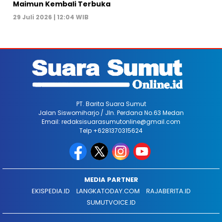
Maimun Kembali Terbuka
29 Juli 2026 | 12:04 WIB
PT. Barita Suara Sumut
Jalan Siswomiharjo / Jln. Perdana No.63 Medan
Email: redaksisuarasumutonline@gmail.com
Telp +6281370315624
MEDIA PARTNER
EKISPEDIA.ID
LANGKATODAY.COM
RAJABERITA.ID
SUMUTVOICE.ID