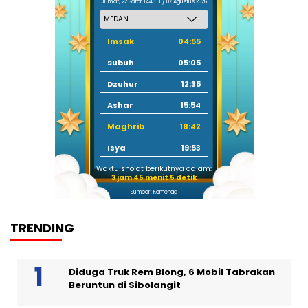
Jum'at, 22 Safar 1448 H / 07 Agustus 2026
Imsak
04:55
Subuh
05:05
Dzuhur
12:35
Ashar
15:54
Maghrib
18:42
Isya
19:53
Waktu sholat berikutnya dalam:
3 jam 45 menit 4 detik
Sumber: Kemenag
TRENDING
Diduga Truk Rem Blong, 6 Mobil Tabrakan
Beruntun di Sibolangit