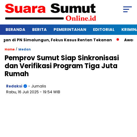
BERANDA
BERITA
PEMERINTAHAN
EDITORIAL
KRIMIN
n di PN Simalungun, Fokus Kasus Rentan Tekanan
Awas Bangk
/
Home
Medan
Pemprov Sumut Siap Sinkronisasi
dan Verifikasi Program Tiga Juta
Rumah
Redaksi
- Jurnalis
Rabu, 16 Juli 2025
- 19:54 WIB