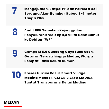
Mengejutkan, Satpol PP dan Polresta Deli
Serdang Akan Bongkar Gubug 3×4 meter
Tanpa PBG
Audit BPK Temukan Kejanggalan
Penyaluran Kredit Rp11,3 Miliar Bank Sumut
ke Debitur “WF”
Gempa M 5,6 Guncang Gayo Lues Aceh,
Getaran Terasa hingga Medan, Warga
Sempat Panik Keluar Rumah
Proses Hukum Kasus Smart Village
Madina Mandek, GM GRIB JAYA MADINA
Tuntut Transparansi Kejari Madina
MEDAN