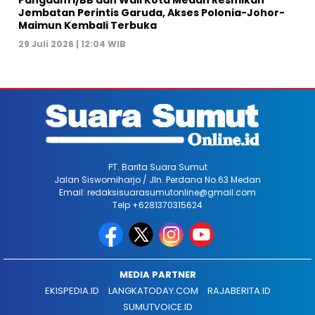
Pangdam I/BB dan Wali Kota Medan Resmikan
Jembatan Perintis Garuda, Akses Polonia-Johor-
Maimun Kembali Terbuka
29 Juli 2026 | 12:04 WIB
PT. Barita Suara Sumut
Jalan Siswomiharjo / Jln. Perdana No.63 Medan
Email: redaksisuarasumutonline@gmail.com
Telp +6281370315624
MEDIA PARTNER
EKISPEDIA.ID
LANGKATODAY.COM
RAJABERITA.ID
SUMUTVOICE.ID