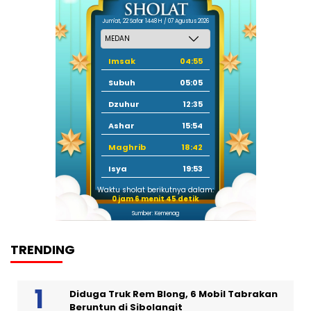
Jum'at, 22 Safar 1448 H / 07 Agustus 2026
Imsak
04:55
Subuh
05:05
Dzuhur
12:35
Ashar
15:54
Maghrib
18:42
Isya
19:53
Waktu sholat berikutnya dalam:
0 jam 6 menit 44 detik
Sumber: Kemenag
TRENDING
Diduga Truk Rem Blong, 6 Mobil Tabrakan
Beruntun di Sibolangit