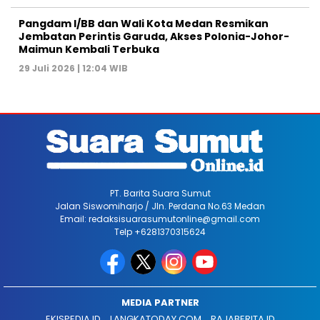
Pangdam I/BB dan Wali Kota Medan Resmikan
Jembatan Perintis Garuda, Akses Polonia-Johor-
Maimun Kembali Terbuka
29 Juli 2026 | 12:04 WIB
PT. Barita Suara Sumut
Jalan Siswomiharjo / Jln. Perdana No.63 Medan
Email: redaksisuarasumutonline@gmail.com
Telp +6281370315624
MEDIA PARTNER
EKISPEDIA.ID
LANGKATODAY.COM
RAJABERITA.ID