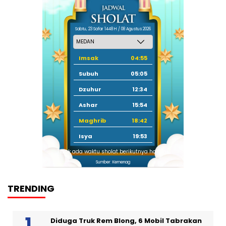
Sabtu, 23 Safar 1448 H / 08 Agustus 2026
Imsak
04:55
Subuh
05:05
Dzuhur
12:34
Ashar
15:54
Maghrib
18:42
Isya
19:53
Tidak ada waktu sholat berikutnya hari ini.
Sumber: Kemenag
TRENDING
Diduga Truk Rem Blong, 6 Mobil Tabrakan