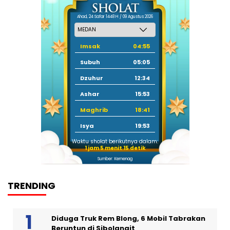
Ahad, 24 Safar 1448 H / 09 Agustus 2026
Imsak
04:55
Subuh
05:05
Dzuhur
12:34
Ashar
15:53
Maghrib
18:41
Isya
19:53
Waktu sholat berikutnya dalam:
1 jam 5 menit 15 detik
Sumber: Kemenag
TRENDING
Diduga Truk Rem Blong, 6 Mobil Tabrakan
Beruntun di Sibolangit