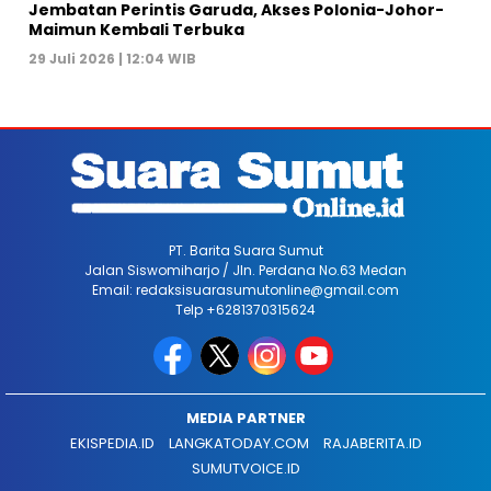
Jembatan Perintis Garuda, Akses Polonia-Johor-
Maimun Kembali Terbuka
29 Juli 2026 | 12:04 WIB
PT. Barita Suara Sumut
Jalan Siswomiharjo / Jln. Perdana No.63 Medan
Email: redaksisuarasumutonline@gmail.com
Telp +6281370315624
MEDIA PARTNER
EKISPEDIA.ID
LANGKATODAY.COM
RAJABERITA.ID
SUMUTVOICE.ID