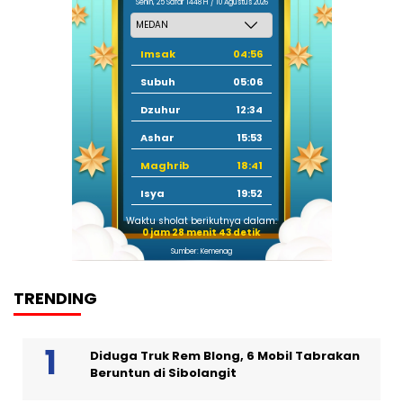
Senin, 25 Safar 1448 H / 10 Agustus 2026
Imsak
04:56
Subuh
05:06
Dzuhur
12:34
Ashar
15:53
Maghrib
18:41
Isya
19:52
Waktu sholat berikutnya dalam:
0 jam 28 menit 42 detik
Sumber: Kemenag
TRENDING
Diduga Truk Rem Blong, 6 Mobil Tabrakan
Beruntun di Sibolangit