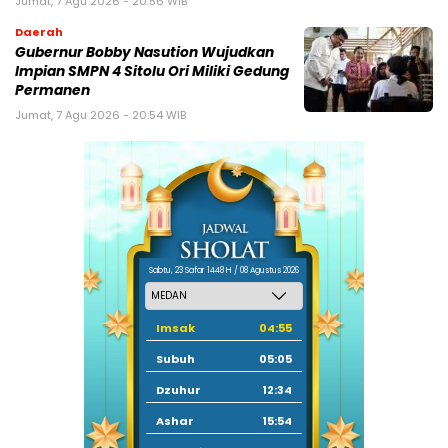
Jumat, 7 Agu 2026 - 20:56 WIB
Daerah
Gubernur Bobby Nasution Wujudkan
Impian SMPN 4 Sitolu Ori Miliki Gedung
Permanen
Jumat, 7 Agu 2026 - 20:54 WIB
Sabtu, 23 Safar 1448 H / 08 Agustus 2026
Imsak
04:55
Subuh
05:05
Dzuhur
12:34
Ashar
15:54