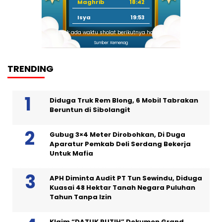
Maghrib
18:42
Isya
19:53
Tidak ada waktu sholat berikutnya hari ini.
Sumber: Kemenag
TRENDING
Diduga Truk Rem Blong, 6 Mobil Tabrakan
Beruntun di Sibolangit
Gubug 3×4 Meter Dirobohkan, Di Duga
Aparatur Pemkab Deli Serdang Bekerja
Untuk Mafia
APH Diminta Audit PT Tun Sewindu, Diduga
Kuasai 48 Hektar Tanah Negara Puluhan
Tahun Tanpa Izin
Klaim “DATUK PUTIH” Dokumen Grand