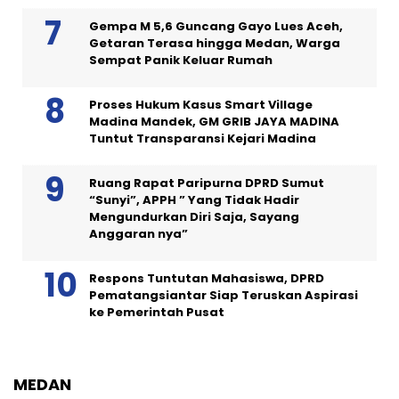
Gempa M 5,6 Guncang Gayo Lues Aceh,
Getaran Terasa hingga Medan, Warga
Sempat Panik Keluar Rumah
Proses Hukum Kasus Smart Village
Madina Mandek, GM GRIB JAYA MADINA
Tuntut Transparansi Kejari Madina
Ruang Rapat Paripurna DPRD Sumut
“Sunyi”, APPH ” Yang Tidak Hadir
Mengundurkan Diri Saja, Sayang
Anggaran nya”
Respons Tuntutan Mahasiswa, DPRD
Pematangsiantar Siap Teruskan Aspirasi
ke Pemerintah Pusat
MEDAN