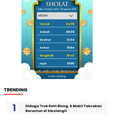
Sabtu, 23 Safar 1448 H / 08 Agustus 2026
Imsak
04:55
Subuh
05:05
Dzuhur
12:34
Ashar
15:54
Maghrib
18:42
Isya
19:53
Tidak ada waktu sholat berikutnya hari ini.
Sumber: Kemenag
TRENDING
Diduga Truk Rem Blong, 6 Mobil Tabrakan
Beruntun di Sibolangit