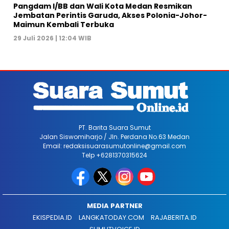
Pangdam I/BB dan Wali Kota Medan Resmikan
Jembatan Perintis Garuda, Akses Polonia-Johor-
Maimun Kembali Terbuka
29 Juli 2026 | 12:04 WIB
PT. Barita Suara Sumut
Jalan Siswomiharjo / Jln. Perdana No.63 Medan
Email: redaksisuarasumutonline@gmail.com
Telp +6281370315624
MEDIA PARTNER
EKISPEDIA.ID
LANGKATODAY.COM
RAJABERITA.ID