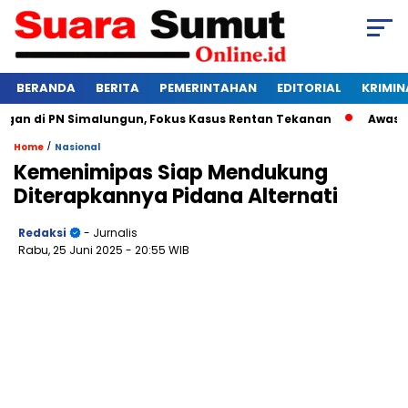
BERANDA
BERITA
PEMERINTAHAN
EDITORIAL
KRIMIN
 di PN Simalungun, Fokus Kasus Rentan Tekanan
Awas Bangk
/
Home
Nasional
Kemenimipas Siap Mendukung
Diterapkannya Pidana Alternati
Redaksi
- Jurnalis
Rabu, 25 Juni 2025
- 20:55 WIB