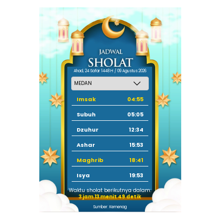
Ahad, 24 Safar 1448 H / 09 Agustus 2026
Imsak
04:55
Subuh
05:05
Dzuhur
12:34
Ashar
15:53
Maghrib
18:41
Isya
19:53
Waktu sholat berikutnya dalam:
3 jam 13 menit 48 detik
Sumber: Kemenag