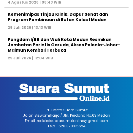
4 Agustus 2026 | 08:43 WIB
Kemenimipas Tinjau Klinik, Dapur Sehat dan
Program Pembinaan di Rutan Kelas I Medan
29 Juli 2026 | 13:13 WIB
Pangdam I/BB dan Wali Kota Medan Resmikan
Jembatan Perintis Garuda, Akses Polonia-Johor-
Maimun Kembali Terbuka
29 Juli 2026 | 12:04 WIB
PT. Barita Suara Sumut
Jalan Siswomiharjo / Jln. Perdana No.63 Medan
Email: redaksisuarasumutonline@gmail.com
Telp +6281370315624