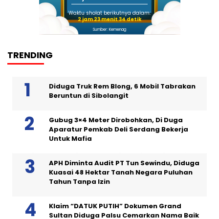
Waktu sholat berikutnya dalam:
2 jam 23 menit 33 detik
Sumber: Kemenag
TRENDING
Diduga Truk Rem Blong, 6 Mobil Tabrakan
Beruntun di Sibolangit
Gubug 3×4 Meter Dirobohkan, Di Duga
Aparatur Pemkab Deli Serdang Bekerja
Untuk Mafia
APH Diminta Audit PT Tun Sewindu, Diduga
Kuasai 48 Hektar Tanah Negara Puluhan
Tahun Tanpa Izin
Klaim “DATUK PUTIH” Dokumen Grand
Sultan Diduga Palsu Cemarkan Nama Baik