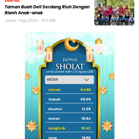
Daerah
Taman Buah Deli Serdang Riuh Dengan
Rianh Anak-anak
Jumat, 7 Agu 2026 - 14:17 WIB
Jum'at, 22 Safar 1448 H / 07 Agustus 2026
Imsak
04:55
Subuh
05:05
Dzuhur
12:35
Ashar
15:54
Maghrib
18:42
Isya
19:53