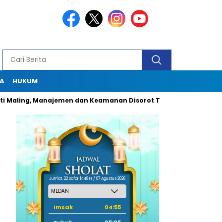
A
HUKUM
, Manajemen dan Keamanan Disorot Tajam
Dugaan Pungli Ok
Jum'at, 22 Safar 1448 H / 07 Agustus 2026
Imsak
04:55