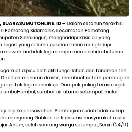
 SUARASUMUTONLINE. ID –
Dalam setahun terakhir,
gori Pematang Sidamanik, Kecamatan Pematang
bupaten Simalungun, menghadapi krisis air yang
. Irigasi yang selama puluhan tahun menghidupi
re sawah kini tidak lagi mampu memenuhi kebutuhan
an.
duga kuat dipicu oleh alih fungsi lahan dari tanaman teh
. Debit air menurun drastis, membuat sistem pembagian
garap tak lagi mencukupi. Dampak paling terasa sejak
tika umbul-umbul, sumber air utama setempat mulai
rbagi lagi ke persawahan. Pembagian sudah tidak cukup.
lai mengering. Bahkan air konsumsi masyarakat mulai
ujar Anton, salah seorang warga setempat,Senin (24/11).