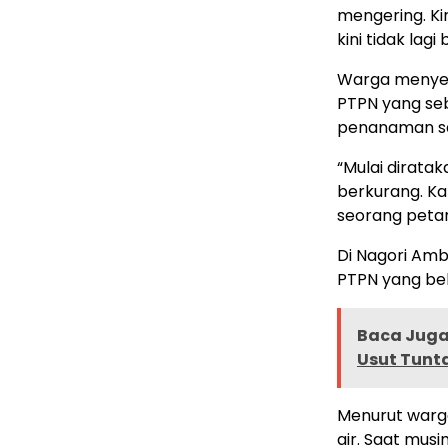
mengering. Kin
kini tidak lagi 
Warga menyebu
PTPN yang se
penanaman sa
“Mulai diratak
berkurang. Kam
seorang petan
Di Nagori Amb
PTPN yang bel
Baca Juga 
Usut Tunt
Menurut warg
air. Saat mus