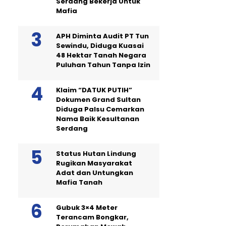
Serdang Bekerja Untuk
Mafia
APH Diminta Audit PT Tun
Sewindu, Diduga Kuasai
48 Hektar Tanah Negara
Puluhan Tahun Tanpa Izin
Klaim “DATUK PUTIH”
Dokumen Grand Sultan
Diduga Palsu Cemarkan
Nama Baik Kesultanan
Serdang
Status Hutan Lindung
Rugikan Masyarakat
Adat dan Untungkan
Mafia Tanah
Gubuk 3×4 Meter
Terancam Bongkar,