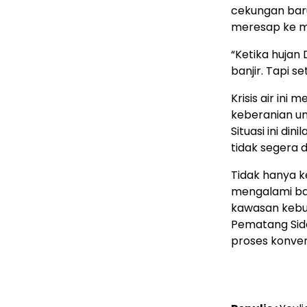
cekungan baru
meresap ke ma
“Ketika hujan 
banjir. Tapi s
Krisis air in
keberanian un
Situasi ini di
tidak segera d
Tidak hanya k
mengalami ban
kawasan kebun
Pematang Sida
proses konvers