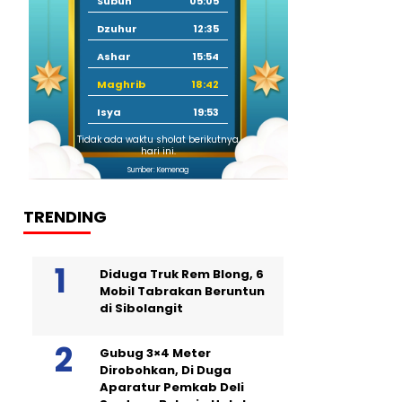
Subuh
05:05
Dzuhur
12:35
Ashar
15:54
Maghrib
18:42
Isya
19:53
Tidak ada waktu sholat berikutnya
hari ini.
Sumber: Kemenag
TRENDING
Diduga Truk Rem Blong, 6
Mobil Tabrakan Beruntun
di Sibolangit
Gubug 3×4 Meter
Dirobohkan, Di Duga
Aparatur Pemkab Deli