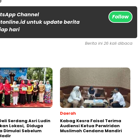
e
atsApp Channel
Follow
online.id untuk update berita
iap hari
Berita ini 26 kali dibaca
Daerah
Deli Serdang Asri Ludin
Kabag Kesra Faisal Terima
kan Lokasi, Diduga
Audiensi Ketua Perwiridan
a Dimulai Sebelum
Muslimah Cendana Mandiri
Hadir