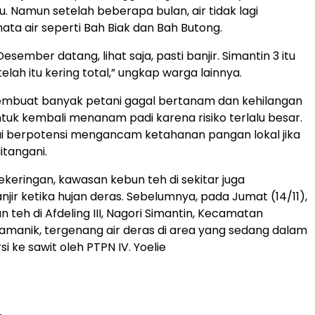
. Namun setelah beberapa bulan, air tidak lagi
ta air seperti Bah Biak dan Bah Butong.
Desember datang, lihat saja, pasti banjir. Simantin 3 itu
etelah itu kering total,” ungkap warga lainnya.
i membuat banyak petani gagal bertanam dan kehilangan
tuk kembali menanam padi karena risiko terlalu besar.
nilai berpotensi mengancam ketahanan pangan lokal jika
itangani.
ekeringan, kawasan kebun teh di sekitar juga
jir ketika hujan deras. Sebelumnya, pada Jumat (14/11),
 teh di Afdeling III, Nagori Simantin, Kecamatan
manik, tergenang air deras di area yang sedang dalam
i ke sawit oleh PTPN IV. Yoelie