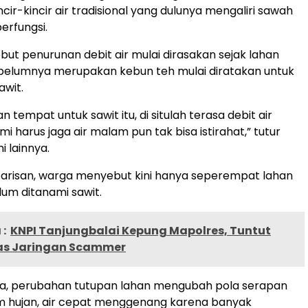
cir-kincir air tradisional yang dulunya mengaliri sawah
berfungsi.
t penurunan debit air mulai dirasakan sejak lahan
belumnya merupakan kebun teh mulai diratakan untuk
wit.
an tempat untuk sawit itu, di situlah terasa debit air
i harus jaga air malam pun tak bisa istirahat,” tutur
i lainnya.
arisan, warga menyebut kini hanya seperempat lahan
um ditanami sawit.
:
KNPI Tanjungbalai Kepung Mapolres, Tuntut
as Jaringan Scammer
a, perubahan tutupan lahan mengubah pola serapan
im hujan, air cepat menggenang karena banyak