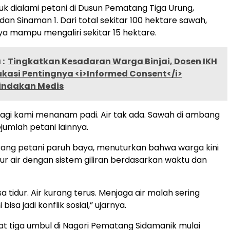
ruk dialami petani di Dusun Pematang Tiga Urung,
an Sinaman 1. Dari total sekitar 100 hektare sawah,
anya mampu mengaliri sekitar 15 hektare.
:
Tingkatkan Kesadaran Warga Binjai, Dosen IKH
kasi Pentingnya <i>Informed Consent</i>
indakan Medis
 lagi kami menanam padi. Air tak ada. Sawah di ambang
ejumlah petani lainnya.
ang petani paruh baya, menuturkan bahwa warga kini
r air dengan sistem giliran berdasarkan waktu dan
sa tidur. Air kurang terus. Menjaga air malah sering
 bisa jadi konflik sosial,” ujarnya.
ihat tiga umbul di Nagori Pematang Sidamanik mulai