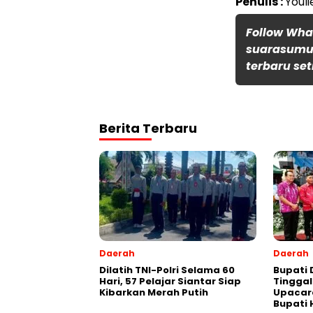
Penulis :
Youli
Follow Wh
suarasumut
terbaru set
Berita Terbaru
Daerah
Daerah
Dilatih TNI-Polri Selama 60
Bupati 
Hari, 57 Pelajar Siantar Siap
Tinggal
Kibarkan Merah Putih
Upacar
Bupati 