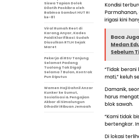
Siswa Tapian Dolok
Kondisi terbu
Dilatih Paskibra oleh
Parmahanan, d
Babinsa Sambut HUT RI
ke-81
irigasi kini h
Viral Rumah Reot di
Karang Anyar, Kades
Baca Juga 
Paidi Klarifikasi: Sudah
Diusulkan RTLH Sejak
Medan Edu
Maret
Sebelum T
Pekerja di RSU Tanjung
Selamat Padang
Tualang Tak Digaji
“Tidak berani
Selama 7 Bulan, Kontrak
mati,” keluh s
Pun Diputus
Wamen Haji Dahnil Anzar
Damanik, seor
Kunker ke Sumut,
harus mengatu
Sosialisasi & Pengajian
Akbar di Simalungun
blok sawah.
Dihadiri Ribuan Jemaah
“Kami tidak bi
bertengkar. Ini
Di lokasi terl