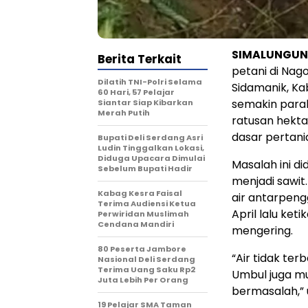
SIMALUNGUN,
Berita Terkait
petani di Na
Dilatih TNI-Polri Selama
Sidamanik, Ka
60 Hari, 57 Pelajar
semakin parah
Siantar Siap Kibarkan
Merah Putih
ratusan hekta
dasar pertani
Bupati Deli Serdang Asri
Ludin Tinggalkan Lokasi,
Diduga Upacara Dimulai
Masalah ini di
Sebelum Bupati Hadir
menjadi sawit
Kabag Kesra Faisal
air antarpeng
Terima Audiensi Ketua
April lalu ke
Perwiridan Muslimah
Cendana Mandiri
mengering.
80 Peserta Jambore
“Air tidak te
Nasional Deli Serdang
Terima Uang Saku Rp2
Umbul juga mu
Juta Lebih Per Orang
bermasalah,” 
19 Pelajar SMA Taman