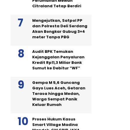
Perumahan Mewah
Citraland Tetap Berdiri
Mengejutkan, Satpol PP
dan Polresta Deli Serdang
Akan Bongkar Gubug 3×4
meter Tanpa PBG
Audit BPK Temukan
Kejanggalan Penyaluran
Kredit Rp11,3 Miliar Bank
Sumut ke Debitur “WF”
Gempa M 5,6 Guncang
Gayo Lues Aceh, Getaran
Terasa hingga Medan,
Warga Sempat Panik
Keluar Rumah
Proses Hukum Kasus
Smart Village Madina