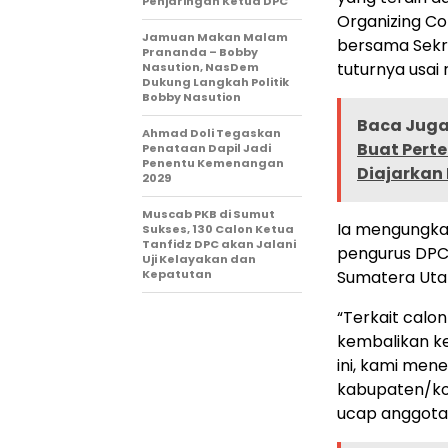
Penjaringan Ketua DPC
Organizing Co
Jamuan Makan Malam
bersama Sekret
Prananda – Bobby
tuturnya usai 
Nasution, NasDem
Dukung Langkah Politik
Bobby Nasution
Baca Juga 
Ahmad Doli Tegaskan
Buat Perte
Penataan Dapil Jadi
Penentu Kemenangan
Diajarkan 
2029
Muscab PKB di Sumut
Ia mengungkap
Sukses, 130 Calon Ketua
Tanfidz DPC akan Jalani
pengurus DPC 
Uji Kelayakan dan
Kepatutan
Sumatera Uta
“Terkait calo
kembalikan k
ini, kami men
kabupaten/kot
ucap anggota 