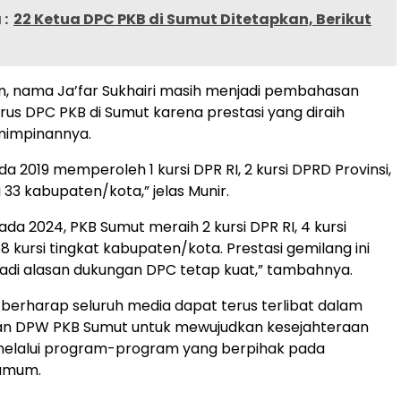
:
22 Ketua DPC PKB di Sumut Ditetapkan, Berikut
n, nama Ja’far Sukhairi masih menjadi pembahasan
rus DPC PKB di Sumut karena prestasi yang diraih
mimpinannya.
a 2019 memperoleh 1 kursi DPR RI, 2 kursi DPRD Provinsi,
i 33 kabupaten/kota,” jelas Munir.
da 2024, PKB Sumut meraih 2 kursi DPR RI, 4 kursi
58 kursi tingkat kabupaten/kota. Prestasi gemilang ini
adi alasan dukungan DPC tetap kuat,” tambahnya.
ia berharap seluruh media dapat terus terlibat dalam
 DPW PKB Sumut untuk mewujudkan kesejahteraan
elalui program-program yang berpihak pada
umum.