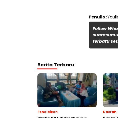
Penulis :
Youli
Follow Wh
suarasumut
terbaru set
Berita Terbaru
Pendidikan
Daerah