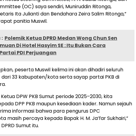
mmittee (OC) saya sendiri, Muniruddin Ritonga,
aris Ita Julianti dan Bendahara Zeira Salim Ritonga,”
rapat panitia Muswil.
:
Polemik Ketua DPRD Medan Wong Chun Sen
muan Di Hotel Hasyim SE : Itu Bukan Cara
Partai PDI Perjuangan
kan, peserta Muswil kelima ini akan dihadiri seluruh
dari 33 kabupaten/kota serta sayap partai PKB di
ra.
n Ketua DPW PKB Sumut periode 2025–2030, kita
epada DPP PKB maupun kesediaan kader. Namun sejauh
erima informasi bahwa para pengurus DPC
a masih percaya kepada Bapak H. M. Ja’far Sukhairi,”
DPRD Sumut itu.