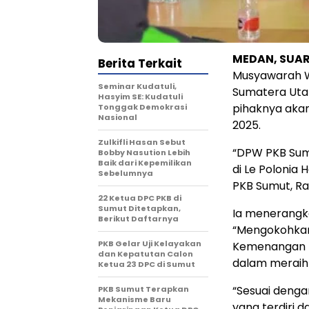
MEDAN, SUAR
Berita Terkait
Musyawarah W
Seminar Kudatuli,
Sumatera Uta
Hasyim SE: Kudatuli
pihaknya aka
Tonggak Demokrasi
Nasional
2025.
Zulkifli Hasan Sebut
“DPW PKB Sum
Bobby Nasution Lebih
Baik dari Kepemilikan
di Le Polonia
Sebelumnya
PKB Sumut, Rab
22 Ketua DPC PKB di
Sumut Ditetapkan,
Ia menerangk
Berikut Daftarnya
“Mengokohkan 
PKB Gelar Uji Kelayakan
Kemenangan pa
dan Kepatutan Calon
dalam meraih
Ketua 23 DPC di Sumut
“Sesuai denga
PKB Sumut Terapkan
Mekanisme Baru
yang terdiri d