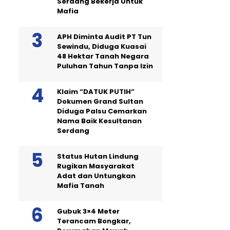
Serdang Bekerja Untuk
Mafia
APH Diminta Audit PT Tun
Sewindu, Diduga Kuasai
48 Hektar Tanah Negara
Puluhan Tahun Tanpa Izin
Klaim “DATUK PUTIH”
Dokumen Grand Sultan
Diduga Palsu Cemarkan
Nama Baik Kesultanan
Serdang
Status Hutan Lindung
Rugikan Masyarakat
Adat dan Untungkan
Mafia Tanah
Gubuk 3×4 Meter
Terancam Bongkar,