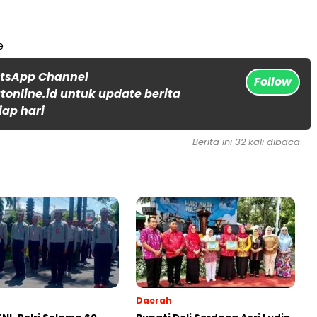
e
atsApp Channel
Follow
online.id untuk update berita
iap hari
Berita ini 32 kali dibaca
Daerah