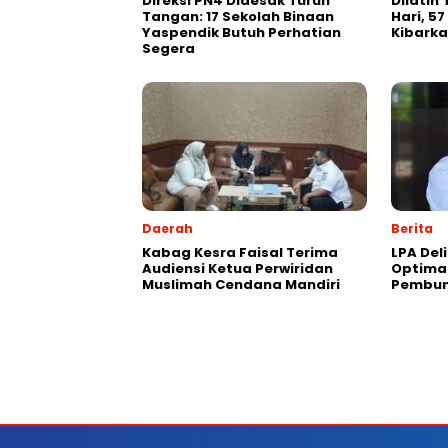
Direksi PN4 Didesak Turun
Dilatih
Tangan: 17 Sekolah Binaan
Hari, 57
Yaspendik Butuh Perhatian
Kibarka
Segera
Daerah
Berita
Kabag Kesra Faisal Terima
LPA Del
Audiensi Ketua Perwiridan
Optima
Muslimah Cendana Mandiri
Pembun