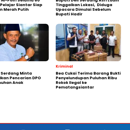
 TNI-Polri Selama 60
Bupati Deli Serdang Asri Ludin
 Pelajar Siantar Siap
Tinggalkan Lokasi, Diduga
n Merah Putih
Upacara Dimulai Sebelum
Bupati Hadir
Kriminal
i Serdang Minta
Bea Cukai Terima Barang Bukti
lkan Pencarian DPO
Penyelundupan Puluhan Ribu
uhan Anak
Rokok Ilegal ke
Pematangsiantar