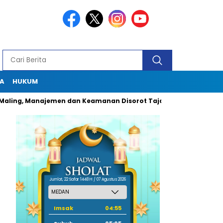
A
HUKUM
ng, Manajemen dan Keamanan Disorot Tajam
Dugaan Pungli O
Jum'at, 22 Safar 1448 H / 07 Agustus 2026
Imsak
04:55