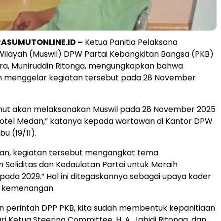
ASUMUTONLINE.ID –
Ketua Panitia Pelaksana
ilayah (Muswil) DPW Partai Kebangkitan Bangsa (PKB)
ra, Muniruddin Ritonga, mengungkapkan bahwa
n menggelar kegiatan tersebut pada 28 November
ut akan melaksanakan Muswil pada 28 November 2025
 Hotel Medan,” katanya kepada wartawan di Kantor DPW
u (19/11).
an, kegiatan tersebut mengangkat tema
Soliditas dan Kedaulatan Partai untuk Meraih
da 2029.” Hal ini ditegaskannya sebagai upaya kader
 kemenangan.
n perintah DPP PKB, kita sudah membentuk kepanitiaan
ari Ketua Steering Committee, H. A. Jabidi Ritonga, dan