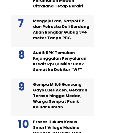
Perumahan Mewah
Citraland Tetap Berdiri
Mengejutkan, Satpol PP
dan Polresta Deli Serdang
Akan Bongkar Gubug 3×4
meter Tanpa PBG
Audit BPK Temukan
Kejanggalan Penyaluran
Kredit Rp11,3 Miliar Bank
Sumut ke Debitur “WF”
Gempa M 5,6 Guncang
Gayo Lues Aceh, Getaran
Terasa hingga Medan,
Warga Sempat Panik
Keluar Rumah
Proses Hukum Kasus
Smart Village Madina