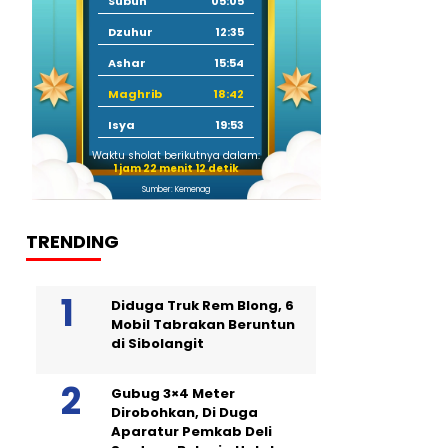
Subuh
05:05
Dzuhur
12:35
Ashar
15:54
Maghrib
18:42
Isya
19:53
Waktu sholat berikutnya dalam:
1 jam 22 menit 11 detik
Sumber: Kemenag
TRENDING
Diduga Truk Rem Blong, 6
Mobil Tabrakan Beruntun
di Sibolangit
Gubug 3×4 Meter
Dirobohkan, Di Duga
Aparatur Pemkab Deli