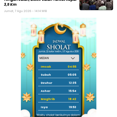
3,5 Km
Jumat, 7 Agu 2026 - 14:14 WIB
Jum'at, 22 Safar 1448 H / 07 Agustus 2026
Imsak
04:55
Subuh
05:05
Dzuhur
12:35
Ashar
15:54
Maghrib
18:42
Isya
19:53
Waktu sholat berikutnya dalam: