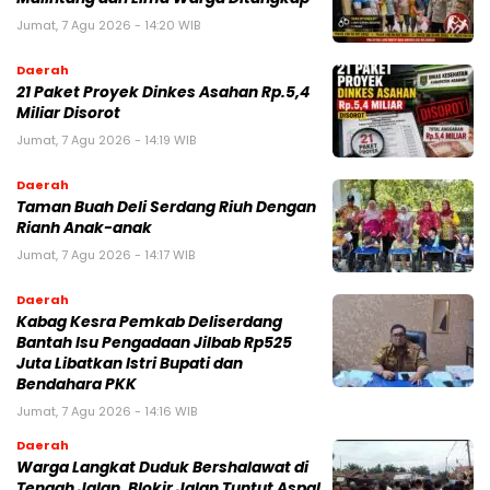
Jumat, 7 Agu 2026 - 14:20 WIB
Daerah
21 Paket Proyek Dinkes Asahan Rp.5,4
Miliar Disorot
Jumat, 7 Agu 2026 - 14:19 WIB
Daerah
Taman Buah Deli Serdang Riuh Dengan
Rianh Anak-anak
Jumat, 7 Agu 2026 - 14:17 WIB
Daerah
Kabag Kesra Pemkab Deliserdang
Bantah Isu Pengadaan Jilbab Rp525
Juta Libatkan Istri Bupati dan
Bendahara PKK
Jumat, 7 Agu 2026 - 14:16 WIB
Daerah
Warga Langkat Duduk Bershalawat di
Tengah Jalan, Blokir Jalan Tuntut Aspal