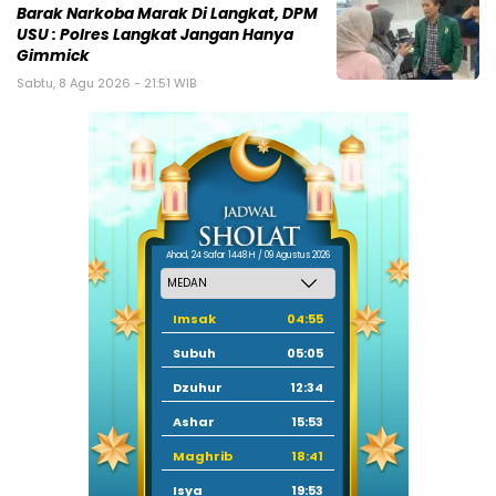
Barak Narkoba Marak Di Langkat, DPM
USU : Polres Langkat Jangan Hanya
Gimmick
Sabtu, 8 Agu 2026 - 21:51 WIB
Ahad, 24 Safar 1448 H / 09 Agustus 2026
Imsak
04:55
Subuh
05:05
Dzuhur
12:34
Ashar
15:53
Maghrib
18:41
Isya
19:53