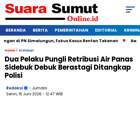
BERANDA
BERITA
PEMERINTAHAN
EDITORIAL
KRIMIN
an di PN Simalungun, Fokus Kasus Rentan Tekanan
Awas Bang
/
Home
Kriminal
Dua Pelaku Pungli Retribusi Air Panas
Sidebuk Debuk Berastagi Ditangkap
Polisi
Redaksi
- Jurnalis
Senin, 15 Juni 2026
- 12:47 WIB