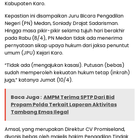
Kabupaten Karo.
Kepastian ini disampaikan Juru Bicara Pengadilan
Negeri (PN) Medan, Soniady Drajat Sadarisman.
Hingga masa pikir-pikir selama tujuh hari berakhir
pada Rabu (8/4), PN Medan tidak ada menerima
pernyataan sikap upaya hukum dari jaksa penuntut
umum (JPU) Kejari Karo.
“Tidak ada (mengajukan kasasi). Putusan (bebas)
sudah memperoleh kekuatan hukum tetap (inkrah)
juga,” katanya Jumat (10/4).
Baca Juga :
AMPM Terima SPTP Dari Bid
Propam Polda Terkait Laporan Aktivitas
Tambang Emas Ilegal
Amsal, yang merupakan Direktur CV Promiseland,
divonis bebas oleh majelis hakim Pengadilan Tindak