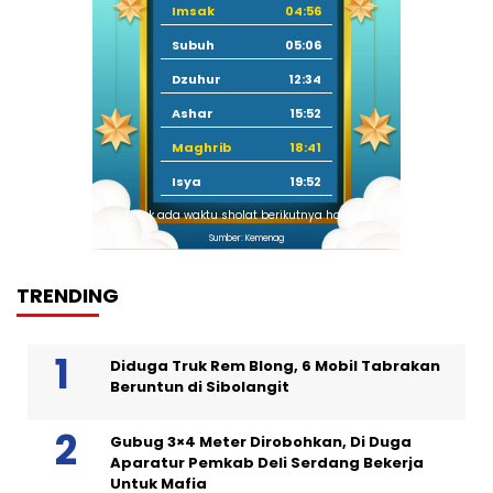
Imsak
04:56
Subuh
05:06
Dzuhur
12:34
Ashar
15:52
Maghrib
18:41
Isya
19:52
Tidak ada waktu sholat berikutnya hari ini.
Sumber: Kemenag
TRENDING
Diduga Truk Rem Blong, 6 Mobil Tabrakan
Beruntun di Sibolangit
Gubug 3×4 Meter Dirobohkan, Di Duga
Aparatur Pemkab Deli Serdang Bekerja
Untuk Mafia