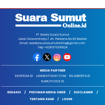
PT. Barita Suara Sumut
Jalan Siswomiharjo / Jln. Perdana No.63 Medan
Email: redaksisuarasumutonline@gmail.com
Telp +6281370315624
MEDIA PARTNER
EKISPEDIA.ID
LANGKATODAY.COM
RAJABERITA.ID
SUMUTVOICE.ID
REDAKSI
PEDOMAN MEDIA SIBER
DISCLAIMER
TENTANG KAMI
LOGIN