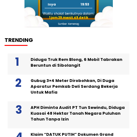
Isya
19:53
Waktu sholat berikutnya dalam:
1 jam 39 menit 48 detik
Sumber: Kemenag
TRENDING
Diduga Truk Rem Blong, 6 Mobil Tabrakan
Beruntun di Sibolangit
Gubug 3×4 Meter Dirobohkan, Di Duga
Aparatur Pemkab Deli Serdang Bekerja
Untuk Mafia
APH Diminta Audit PT Tun Sewindu, Diduga
Kuasai 48 Hektar Tanah Negara Puluhan
Tahun Tanpa Izin
Klaim “DATUK PUTIH” Dokumen Grand