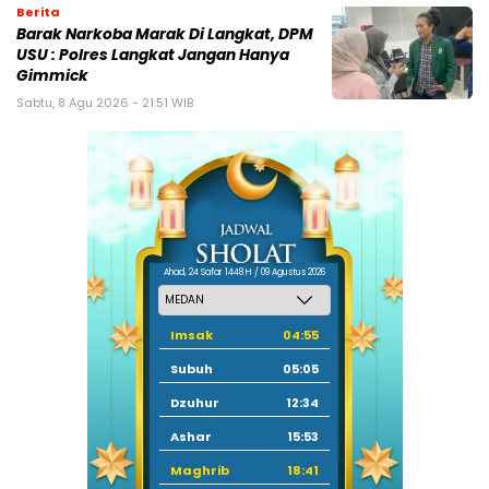
Berita
Barak Narkoba Marak Di Langkat, DPM
USU : Polres Langkat Jangan Hanya
Gimmick
Sabtu, 8 Agu 2026 - 21:51 WIB
Ahad, 24 Safar 1448 H / 09 Agustus 2026
Imsak
04:55
Subuh
05:05
Dzuhur
12:34
Ashar
15:53
Maghrib
18:41