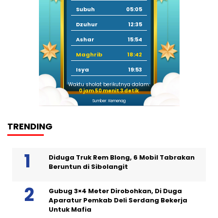
Subuh
05:05
Dzuhur
12:35
Ashar
15:54
Maghrib
18:42
Isya
19:53
Waktu sholat berikutnya dalam:
0 jam 50 menit 2 detik
Sumber: Kemenag
TRENDING
Diduga Truk Rem Blong, 6 Mobil Tabrakan
Beruntun di Sibolangit
Gubug 3×4 Meter Dirobohkan, Di Duga
Aparatur Pemkab Deli Serdang Bekerja
Untuk Mafia