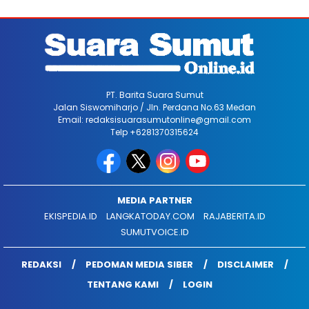
PT. Barita Suara Sumut
Jalan Siswomiharjo / Jln. Perdana No.63 Medan
Email: redaksisuarasumutonline@gmail.com
Telp +6281370315624
MEDIA PARTNER
EKISPEDIA.ID
LANGKATODAY.COM
RAJABERITA.ID
SUMUTVOICE.ID
REDAKSI
PEDOMAN MEDIA SIBER
DISCLAIMER
TENTANG KAMI
LOGIN