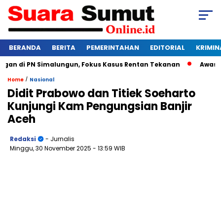
BERANDA
BERITA
PEMERINTAHAN
EDITORIAL
KRIMIN
n di PN Simalungun, Fokus Kasus Rentan Tekanan
Awas Bangk
/
Home
Nasional
Didit Prabowo dan Titiek Soeharto
Kunjungi Kam Pengungsian Banjir
Aceh
Redaksi
- Jurnalis
Minggu, 30 November 2025
- 13:59 WIB