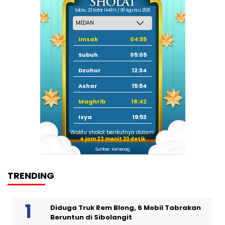
Sabtu, 23 Safar 1448 H / 08 Agustus 2026
Imsak
04:55
Subuh
05:05
Dzuhur
12:34
Ashar
15:54
Maghrib
18:42
Isya
19:53
Waktu sholat berikutnya dalam:
4 jam 22 menit 33 detik
Sumber: Kemenag
TRENDING
Diduga Truk Rem Blong, 6 Mobil Tabrakan
Beruntun di Sibolangit