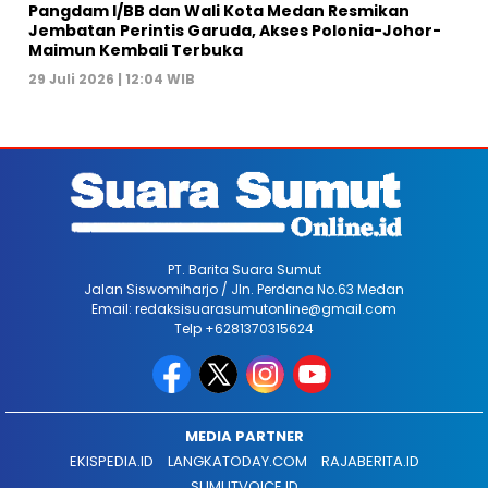
Pangdam I/BB dan Wali Kota Medan Resmikan
Jembatan Perintis Garuda, Akses Polonia-Johor-
Maimun Kembali Terbuka
29 Juli 2026 | 12:04 WIB
PT. Barita Suara Sumut
Jalan Siswomiharjo / Jln. Perdana No.63 Medan
Email: redaksisuarasumutonline@gmail.com
Telp +6281370315624
MEDIA PARTNER
EKISPEDIA.ID
LANGKATODAY.COM
RAJABERITA.ID
SUMUTVOICE.ID