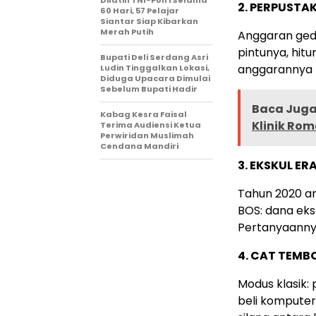
2. PERPUSTA
60 Hari, 57 Pelajar
Siantar Siap Kibarkan
Merah Putih
Anggaran gede
pintunya, hit
Bupati Deli Serdang Asri
anggarannya r
Ludin Tinggalkan Lokasi,
Diduga Upacara Dimulai
Sebelum Bupati Hadir
Baca Juga 
Kabag Kesra Faisal
Klinik Ro
Terima Audiensi Ketua
Perwiridan Muslimah
Cendana Mandiri
3. EKSKUL ER
Tahun 2020 ana
BOS: dana eksk
Pertanyaanny
4. CAT TEMBO
Modus klasik: 
beli komputer.