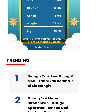
Subuh
05:05
Dzuhur
12:35
Ashar
15:54
Maghrib
18:42
Isya
19:53
Waktu sholat berikutnya dalam:
2 jam 34 menit 47 detik
Sumber: Kemenag
TRENDING
Diduga Truk Rem Blong, 6
Mobil Tabrakan Beruntun
di Sibolangit
Gubug 3×4 Meter
Dirobohkan, Di Duga
Aparatur Pemkab Deli