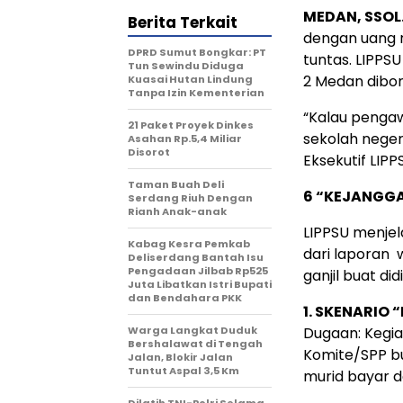
MEDAN, SSOL
Berita Terkait
dengan uang ra
DPRD Sumut Bongkar: PT
tuntas. LIPPS
Tun Sewindu Diduga
2 Medan dibon
Kuasai Hutan Lindung
Tanpa Izin Kementerian
“Kalau pengaw
21 Paket Proyek Dinkes
sekolah neger
Asahan Rp.5,4 Miliar
Disorot
Eksekutif LIPP
Taman Buah Deli
6 “KEJANGG
Serdang Riuh Dengan
Rianh Anak-anak
LIPPSU menje
Kabag Kesra Pemkab
dari laporan w
Deliserdang Bantah Isu
Pengadaan Jilbab Rp525
ganjil buat di
Juta Libatkan Istri Bupati
dan Bendahara PKK
1. SKENARIO 
Warga Langkat Duduk
Dugaan: Kegia
Bershalawat di Tengah
Komite/SPP bu
Jalan, Blokir Jalan
Tuntut Aspal 3,5 Km
murid bayar do
Dilatih TNI-Polri Selama