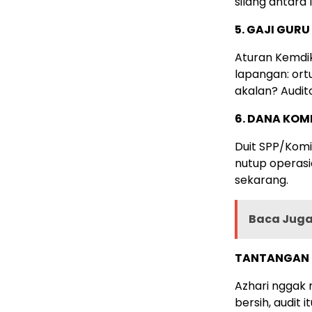
silang antara 
5. GAJI GUR
Aturan Kemdik
lapangan: ortu
akalan? Audit
6. DANA KOM
Duit SPP/Komi
nutup operasi
sekarang.
Baca Juga 
TANTANGAN T
Azhari nggak m
bersih, audit 