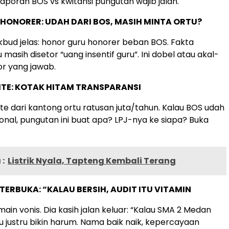
laporan BOS vs kwitansi pungutan wajib jalan.
U HONORER: UDAH DARI BOS, MASIH MINTA ORTU?
bud jelas: honor guru honorer beban BOS. Fakta
 masih disetor “uang insentif guru”. Ini dobel atau akal-
or yang jawab.
ITE: KOTAK HITAM TRANSPARANSI
te dari kantong ortu ratusan juta/tahun. Kalau BOS udah
onal, pungutan ini buat apa? LPJ-nya ke siapa? Buka
:
Listrik Nyala, Tapteng Kembali Terang
ERBUKA: “KALAU BERSIH, AUDIT ITU VITAMIN
ain vonis. Dia kasih jalan keluar: “Kalau SMA 2 Medan
itu justru bikin harum. Nama baik naik, kepercayaan