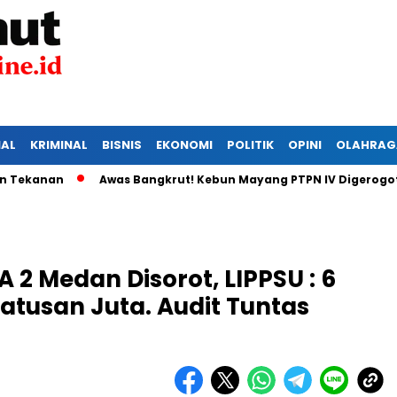
IAL
KRIMINAL
BISNIS
EKONOMI
POLITIK
OPINI
OLAHRAG
n
Awas Bangkrut! Kebun Mayang PTPN IV Digerogoti Malin
2 Medan Disorot, LIPPSU : 6
tusan Juta. Audit Tuntas