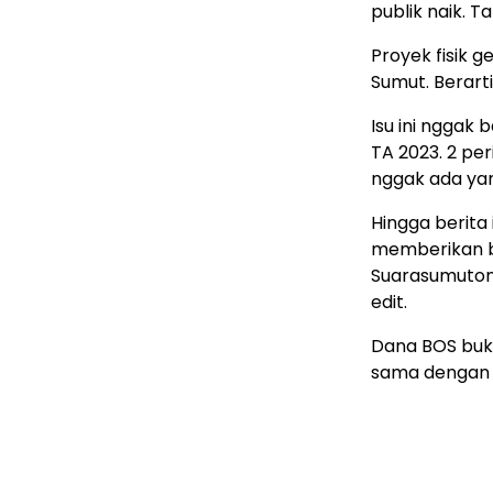
publik naik. T
Proyek fisik 
Sumut. Berarti
Isu ini nggak 
TA 2023. 2 pe
nggak ada yan
Hingga berita
memberikan ba
Suarasumutonli
edit.
Dana BOS buka
sama dengan 