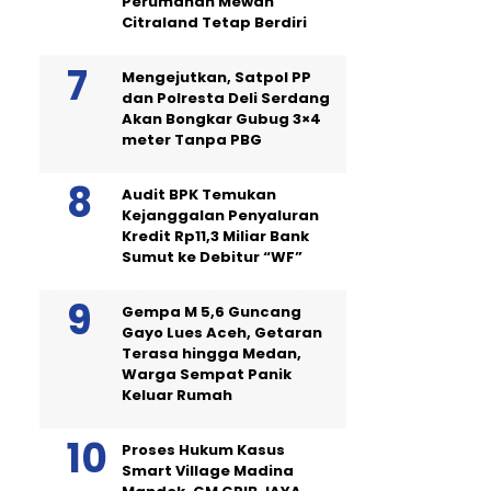
Perumahan Mewah
Citraland Tetap Berdiri
Mengejutkan, Satpol PP
dan Polresta Deli Serdang
Akan Bongkar Gubug 3×4
meter Tanpa PBG
Audit BPK Temukan
Kejanggalan Penyaluran
Kredit Rp11,3 Miliar Bank
Sumut ke Debitur “WF”
Gempa M 5,6 Guncang
Gayo Lues Aceh, Getaran
Terasa hingga Medan,
Warga Sempat Panik
Keluar Rumah
Proses Hukum Kasus
Smart Village Madina