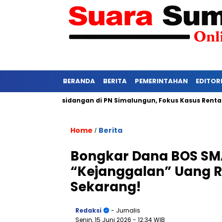
BERANDA
BERITA
PEMERINTAHAN
EDITOR
 Ketat Persidangan di PN Simalungun, Fokus Kasus Rentan Tekana
Home
Berita
/
Bongkar Dana BOS SMA 
“Kejanggalan” Uang Ra
Sekarang!
Redaksi
- Jurnalis
Senin, 15 Juni 2026
- 12:34 WIB