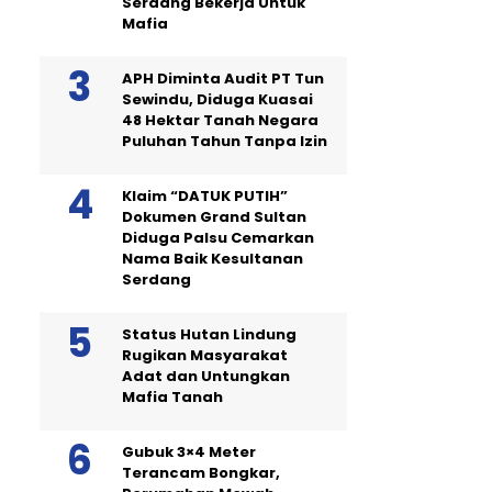
Serdang Bekerja Untuk
Mafia
APH Diminta Audit PT Tun
Sewindu, Diduga Kuasai
48 Hektar Tanah Negara
Puluhan Tahun Tanpa Izin
Klaim “DATUK PUTIH”
Dokumen Grand Sultan
Diduga Palsu Cemarkan
Nama Baik Kesultanan
Serdang
Status Hutan Lindung
Rugikan Masyarakat
Adat dan Untungkan
Mafia Tanah
Gubuk 3×4 Meter
Terancam Bongkar,