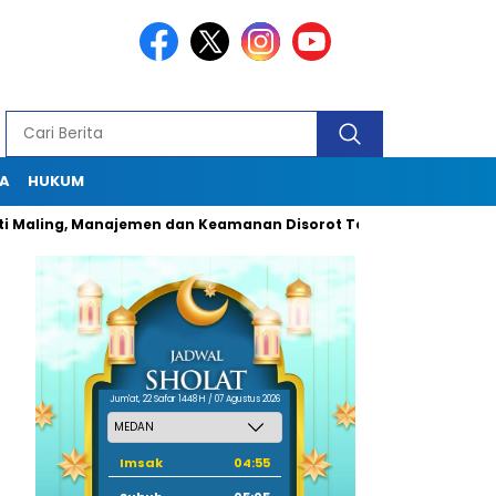
A
HUKUM
g, Manajemen dan Keamanan Disorot Tajam
Dugaan Pungli Ok
Jum'at, 22 Safar 1448 H / 07 Agustus 2026
Imsak
04:55