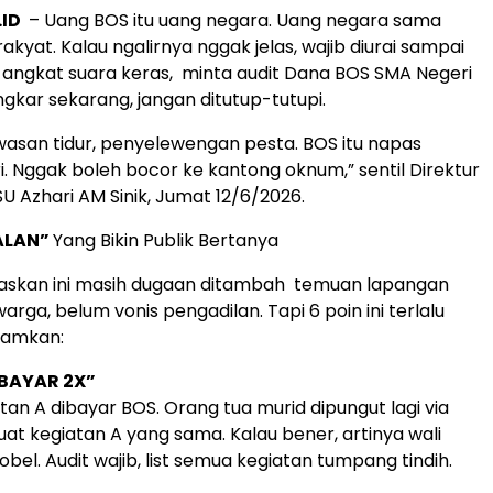
.ID
– Uang BOS itu uang negara. Uang negara sama
kyat. Kalau ngalirnya nggak jelas, wajib diurai sampai
U angkat suara keras, minta audit Dana BOS SMA Negeri
gkar sekarang, jangan ditutup-tutupi.
asan tidur, penyelewengan pesta. BOS itu napas
i. Nggak boleh bocor ke kantong oknum,” sentil Direktur
SU Azhari AM Sinik, Jumat 12/6/2026.
ALAN”
Yang Bikin Publik Bertanya
laskan ini masih dugaan ditambah temuan lapangan
arga, belum vonis pengadilan. Tapi 6 poin ini terlalu
diamkan:
“BAYAR 2X”
tan A dibayar BOS. Orang tua murid dipungut lagi via
at kegiatan A yang sama. Kalau bener, artinya wali
bel. Audit wajib, list semua kegiatan tumpang tindih.