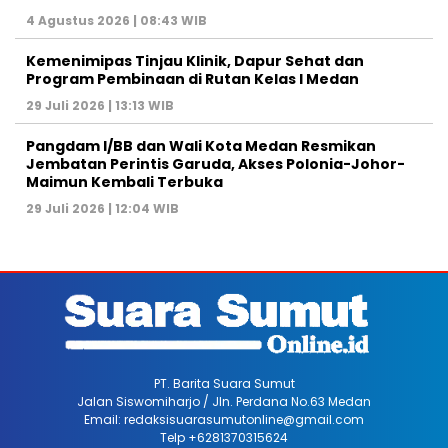
4 Agustus 2026 | 08:43 WIB
Kemenimipas Tinjau Klinik, Dapur Sehat dan
Program Pembinaan di Rutan Kelas I Medan
29 Juli 2026 | 13:13 WIB
Pangdam I/BB dan Wali Kota Medan Resmikan
Jembatan Perintis Garuda, Akses Polonia-Johor-
Maimun Kembali Terbuka
29 Juli 2026 | 12:04 WIB
PT. Barita Suara Sumut
Jalan Siswomiharjo / Jln. Perdana No.63 Medan
Email: redaksisuarasumutonline@gmail.com
Telp +6281370315624