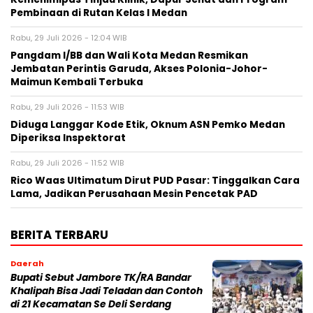
Pembinaan di Rutan Kelas I Medan
Rabu, 29 Juli 2026 - 12:04 WIB
Pangdam I/BB dan Wali Kota Medan Resmikan
Jembatan Perintis Garuda, Akses Polonia-Johor-
Maimun Kembali Terbuka
Rabu, 29 Juli 2026 - 11:53 WIB
Diduga Langgar Kode Etik, Oknum ASN Pemko Medan
Diperiksa Inspektorat
Rabu, 29 Juli 2026 - 11:52 WIB
Rico Waas Ultimatum Dirut PUD Pasar: Tinggalkan Cara
Lama, Jadikan Perusahaan Mesin Pencetak PAD
BERITA TERBARU
Daerah
Bupati Sebut Jambore TK/RA Bandar
Khalipah Bisa Jadi Teladan dan Contoh
di 21 Kecamatan Se Deli Serdang