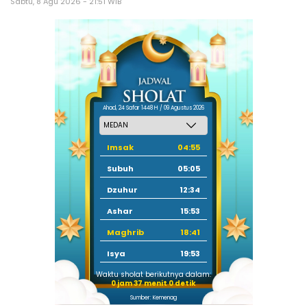
Sabtu, 8 Agu 2026 - 21:51 WIB
Ahad, 24 Safar 1448 H / 09 Agustus 2026
Imsak
04:55
Subuh
05:05
Dzuhur
12:34
Ashar
15:53
Maghrib
18:41
Isya
19:53
Waktu sholat berikutnya dalam:
0 jam 36 menit 59 detik
Sumber: Kemenag