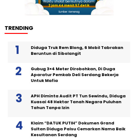
Waktu sholat berikutnya dalam:
2 jam 44 menit 56 detik
Sumber: Kemenag
TRENDING
Diduga Truk Rem Blong, 6 Mobil Tabrakan
Beruntun di Sibolangit
Gubug 3×4 Meter Dirobohkan, Di Duga
Aparatur Pemkab Deli Serdang Bekerja
Untuk Mafia
APH Diminta Audit PT Tun Sewindu, Diduga
Kuasai 48 Hektar Tanah Negara Puluhan
Tahun Tanpa Izin
Klaim “DATUK PUTIH” Dokumen Grand
Sultan Diduga Palsu Cemarkan Nama Baik
Kesultanan Serdang