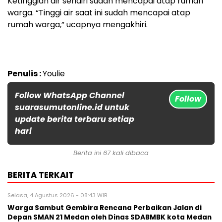
Ketinggian air sendiri sudah mencapai atap rumah
warga. “Tinggi air saat ini sudah mencapai atap
rumah warga,” ucapnya mengakhiri.
Penulis :
Youlie
Follow WhatsApp Channel
Follow
suarasumutonline.id untuk
update berita terbaru setiap
hari
Berita ini 67 kali dibaca
BERITA TERKAIT
Selasa, 4 Agustus 2026 - 08:43 WIB
Warga Sambut Gembira Rencana Perbaikan Jalan di
Depan SMAN 21 Medan oleh Dinas SDABMBK kota Medan