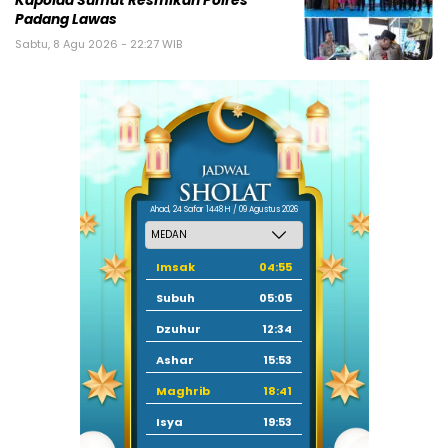
Kapolda Sumut Resmikan Polres
Padang Lawas
Sabtu, 8 Agu 2026 - 22:27 WIB
Ahad, 24 Safar 1448 H / 09 Agustus 2026
Imsak
04:55
Subuh
05:05
Dzuhur
12:34
Ashar
15:53
Maghrib
18:41
Isya
19:53