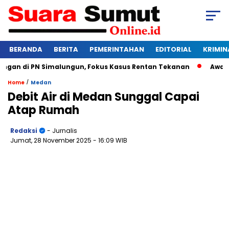
BERANDA
BERITA
PEMERINTAHAN
EDITORIAL
KRIMIN
an di PN Simalungun, Fokus Kasus Rentan Tekanan
Awas Bang
/
Home
Medan
Debit Air di Medan Sunggal Capai
Atap Rumah
Redaksi
- Jurnalis
Jumat, 28 November 2025
- 16:09 WIB