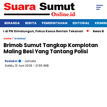
BERANDA
BERITA
PEMERINTAHAN
EDITORIAL
KRIMIN
di PN Simalungun, Fokus Kasus Rentan Tekanan
Awas Bangkru
/
Home
Kriminal
Brimob Sumut Tangkap Komplotan
Maling Besi Yang Tantang Polisi
Redaksi
- Jurnalis
Sabtu, 13 Juni 2026
- 21:55 WIB