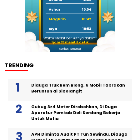
Ashar
15:54
Maghrib
18:42
Isya
19:53
Waktu sholat berikutnya dalam:
1 jam 33 menit 6 detik
Sumber: Kemenag
TRENDING
Diduga Truk Rem Blong, 6 Mobil Tabrakan
Beruntun di Sibolangit
Gubug 3×4 Meter Dirobohkan, Di Duga
Aparatur Pemkab Deli Serdang Bekerja
Untuk Mafia
APH Diminta Audit PT Tun Sewindu, Diduga