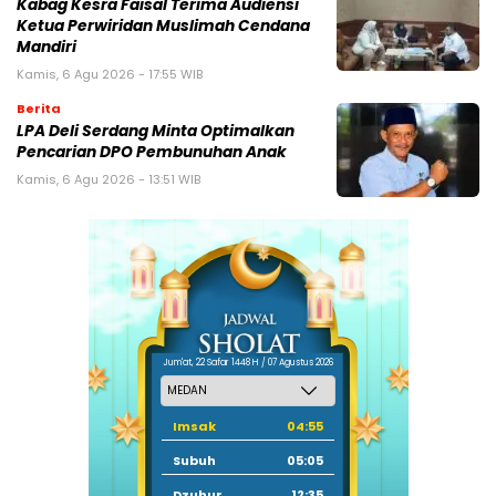
Kabag Kesra Faisal Terima Audiensi
Ketua Perwiridan Muslimah Cendana
Mandiri
Kamis, 6 Agu 2026 - 17:55 WIB
Berita
LPA Deli Serdang Minta Optimalkan
Pencarian DPO Pembunuhan Anak
Kamis, 6 Agu 2026 - 13:51 WIB
Jum'at, 22 Safar 1448 H / 07 Agustus 2026
Imsak
04:55
Subuh
05:05
Dzuhur
12:35