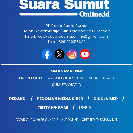
PT. Barita Suara Sumut
Jalan Siswomiharjo / Jln. Perdana No.63 Medan
Email: redaksisuarasumutonline@gmail.com
Telp +6281370315624
MEDIA PARTNER
EKISPEDIA.ID
LANGKATODAY.COM
RAJABERITA.ID
SUMUTVOICE.ID
REDAKSI
PEDOMAN MEDIA SIBER
DISCLAIMER
TENTANG KAMI
LOGIN
COPYRIGHT © 2026 SUARA SUMUT ONLINE - CREATED BY SEJASA NET