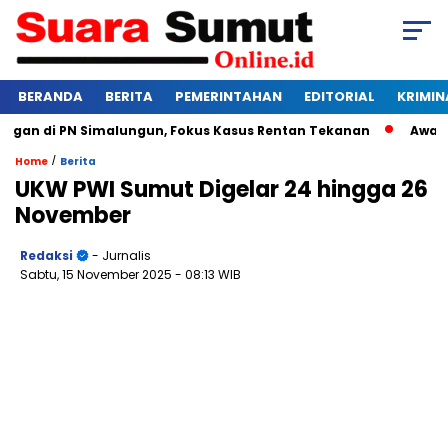
BERANDA
BERITA
PEMERINTAHAN
EDITORIAL
KRIMIN
n di PN Simalungun, Fokus Kasus Rentan Tekanan
Awas Bang
/
Home
Berita
UKW PWI Sumut Digelar 24 hingga 26
November
Redaksi
- Jurnalis
Sabtu, 15 November 2025
- 08:13 WIB