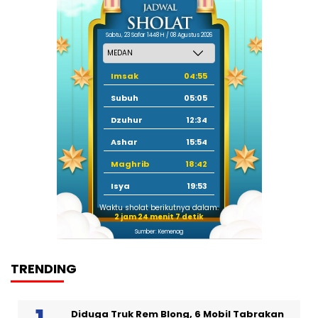
Sabtu, 23 Safar 1448 H / 08 Agustus 2026
Imsak
04:55
Subuh
05:05
Dzuhur
12:34
Ashar
15:54
Maghrib
18:42
Isya
19:53
Waktu sholat berikutnya dalam:
2 jam 24 menit 6 detik
Sumber: Kemenag
TRENDING
Diduga Truk Rem Blong, 6 Mobil Tabrakan