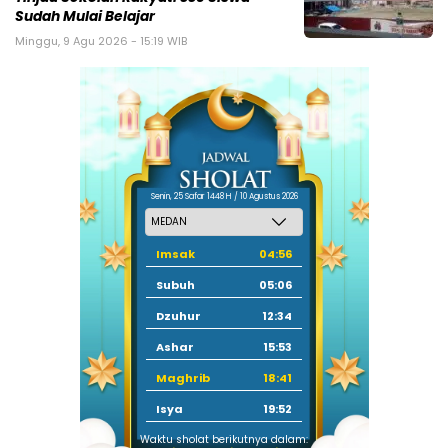
Sudah Mulai Belajar
Minggu, 9 Agu 2026 - 15:19 WIB
Senin, 25 Safar 1448 H / 10 Agustus 2026
Imsak
04:56
Subuh
05:06
Dzuhur
12:34
Ashar
15:53
Maghrib
18:41
Isya
19:52
Waktu sholat berikutnya dalam: