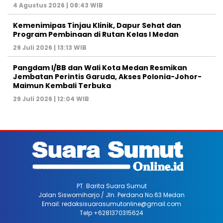
4 Agustus 2026 | 08:43 WIB
Kemenimipas Tinjau Klinik, Dapur Sehat dan
Program Pembinaan di Rutan Kelas I Medan
29 Juli 2026 | 13:13 WIB
Pangdam I/BB dan Wali Kota Medan Resmikan
Jembatan Perintis Garuda, Akses Polonia-Johor-
Maimun Kembali Terbuka
29 Juli 2026 | 12:04 WIB
PT. Barita Suara Sumut
Jalan Siswomiharjo / Jln. Perdana No.63 Medan
Email: redaksisuarasumutonline@gmail.com
Telp +6281370315624