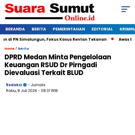
BERANDA
BERITA
PEMERINTAHAN
EDITORIAL
KRIMIN
 di PN Simalungun, Fokus Kasus Rentan Tekanan
Awas Bangk
/
Home
Berita
DPRD Medan Minta Pengelolaan
Keuangan RSUD Dr Pirngadi
Dievaluasi Terkait BLUD
Redaksi
- Jurnalis
Rabu, 8 Juli 2026
- 08:31 WIB