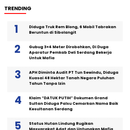
TRENDING
Diduga Truk Rem Blong, 6 Mobil Tabrakan
Beruntun di Sibolangit
Gubug 3×4 Meter Dirobohkan, Di Duga
Aparatur Pemkab Deli Serdang Bekerja
Untuk Mafia
APH Diminta Audit PT Tun Sewindu, Diduga
Kuasai 48 Hektar Tanah Negara Puluhan
Tahun Tanpa Izin
Klaim “DATUK PUTIH” Dokumen Grand
Sultan Diduga Palsu Cemarkan Nama Baik
Kesultanan Serdang
Status Hutan Lindung Rugikan
Masyarakat Adat dan Untungkan Mafia