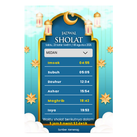
Sabtu, 23 Safar 1448 H / 08 Agustus 2026
Imsak
04:55
Subuh
05:05
Dzuhur
12:34
Ashar
15:54
Maghrib
18:42
Isya
19:53
Waktu sholat berikutnya dalam:
5 jam 9 menit 52 detik
Sumber: Kemenag