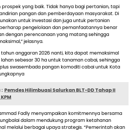
 prospek yang baik. Tidak hanya bagi pertanian, tapi
mandirian pangan dan pemberdayaan masyarakat. Di
 gunakan untuk investasi dan juga untuk pertanian
a berharap pengelolaan dan pemanfaatannya benar
kan dengan perencanaan yang matang sehingga
maksimal,” jelasnya.
tahun anggaran 2026 nanti, kita dapat memaksimal
lahan sebesar 30 ha untuk tanaman cabai, sehingga
rplus swasembada pangan komoditi cabai untuk Kota
 ungkapnya
:
Pemdes Hilimbuasi Salurkan BLT-DD Tahap II
 KPM
uhammad Fadly menyampaikan komitmennya bersama
njungbalai dalam mendukung program ketahanan
al melalui berbagai upaya strategis. “Pemerintah akan