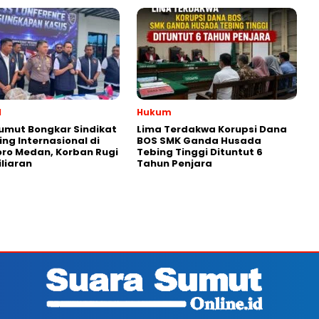
l
Hukum
umut Bongkar Sindikat
Lima Terdakwa Korupsi Dana
g Internasional di
BOS SMK Ganda Husada
ro Medan, Korban Rugi
Tebing Tinggi Dituntut 6
iliaran
Tahun Penjara