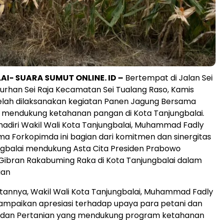
I- SUARA SUMUT ONLINE. ID –
Bertempat di Jalan Sei
elurhan Sei Raja Kecamatan Sei Tualang Raso, Kamis
elah dilaksanakan kegiatan Panen Jagung Bersama
 mendukung ketahanan pangan di Kota Tanjungbalai.
hadiri Wakil Wali Kota Tanjungbalai, Muhammad Fadly
a Forkopimda ini bagian dari komitmen dan sinergitas
gbalai mendukung Asta Cita Presiden Prabowo
Gibran Rakabuming Raka di Kota Tanjungbalai dalam
ian
annya, Wakil Wali Kota Tanjungbalai, Muhammad Fadly
ampaikan apresiasi terhadap upaya para petani dan
 dan Pertanian yang mendukung program ketahanan