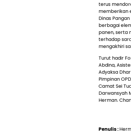
terus mendoro
memberikan e
Dinas Pangan
berbagai ele
panen, serta 
terhadap sara
mengakhiri s
Turut hadir Fo
Abdina, Asiste
Adyaksa Dharm
Pimpinan OPD,
Camat Sei Tua
Darwansyah Me
Herman. Cha
Penulis :
Herm