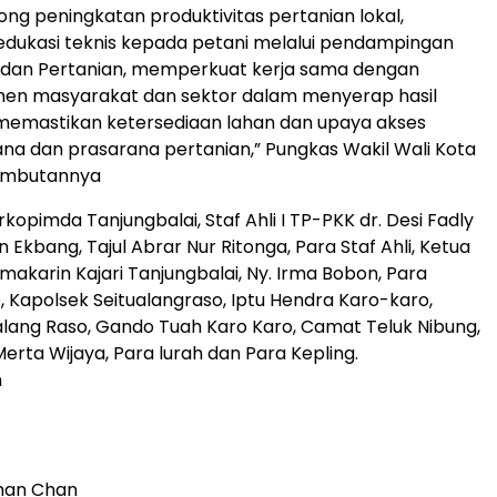
ng peningkatan produktivitas pertanian lokal,
dukasi teknis kepada petani melalui pendampingan
 dan Pertanian, memperkuat kerja sama dengan
men masyarakat dan sektor dalam menyerap hasil
memastikan ketersediaan lahan dan upaya akses
na dan prasarana pertanian,” Pungkas Wakil Wali Kota
ambutannya
rkopimda Tanjungbalai, Staf Ahli I TP-PKK dr. Desi Fadly
n Ekbang, Tajul Abrar Nur Ritonga, Para Staf Ahli, Ketua
akarin Kajari Tanjungbalai, Ny. Irma Bobon, Para
 Kapolsek Seitualangraso, Iptu Hendra Karo-karo,
lang Raso, Gando Tuah Karo Karo, Camat Teluk Nibung,
rta Wijaya, Para lurah dan Para Kepling.
n
an Chan