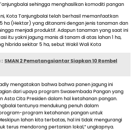
Tanjungbalai sehingga menghasilkan komoditi pangan
 ini, Kota Tanjungbalai telah berhasil memanfaatkan
25 ha (Hektar) yang ditanami dengan jenis tanaman dan
ngga menjadi produktif. Adapun tanaman yang saat ini
kasi itu yakni jagung manis di tanam di atas lahan 1 ha,
ng hibrida sekitar 5 ha, sebut Wakil Wali Kota
:
SMAN 2 Pematangsiantar Siapkan 10 Rombel
ly mengatakan bahwa bahwa panen jagung ini
gian dari upaya program Swasembada Pangan yang
n Asta Cita Presiden dalam hal ketahanan pangan.
ngbalai tentunya mendukung penuh dalam
program-program ketahanan pangan untuk
eskipun lahan kita terbatas, hal ini tidak mengurangi
k terus mendorong pertanian lokal,” ungkapnya.