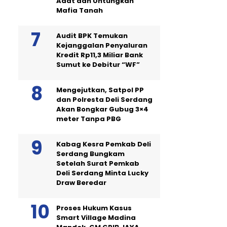
Adat dan Untungkan
Mafia Tanah
Audit BPK Temukan
Kejanggalan Penyaluran
Kredit Rp11,3 Miliar Bank
Sumut ke Debitur “WF”
Mengejutkan, Satpol PP
dan Polresta Deli Serdang
Akan Bongkar Gubug 3×4
meter Tanpa PBG
Kabag Kesra Pemkab Deli
Serdang Bungkam
Setelah Surat Pemkab
Deli Serdang Minta Lucky
Draw Beredar
Proses Hukum Kasus
Smart Village Madina