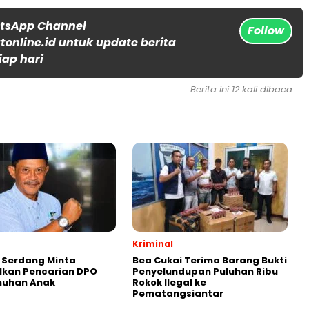
atsApp Channel
Follow
online.id untuk update berita
iap hari
Berita ini 12 kali dibaca
Kriminal
i Serdang Minta
Bea Cukai Terima Barang Bukti
lkan Pencarian DPO
Penyelundupan Puluhan Ribu
uhan Anak
Rokok Ilegal ke
Pematangsiantar