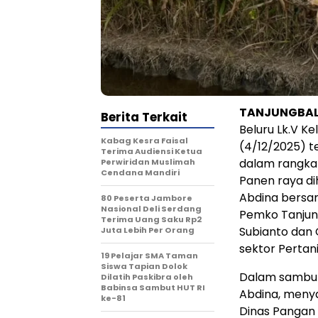
TANJUNGBALA
Berita Terkait
Beluru Lk.V K
Kabag Kesra Faisal
(4/12/2025) t
Terima Audiensi Ketua
dalam rangka
Perwiridan Muslimah
Cendana Mandiri
Panen raya di
Abdina bersam
80 Peserta Jambore
Nasional Deli Serdang
Pemko Tanjun
Terima Uang Saku Rp2
Subianto dan 
Juta Lebih Per Orang
sektor Pertan
19 Pelajar SMA Taman
Siswa Tapian Dolok
Dalam sambut
Dilatih Paskibra oleh
Babinsa Sambut HUT RI
Abdina, meny
ke-81
Dinas Pangan