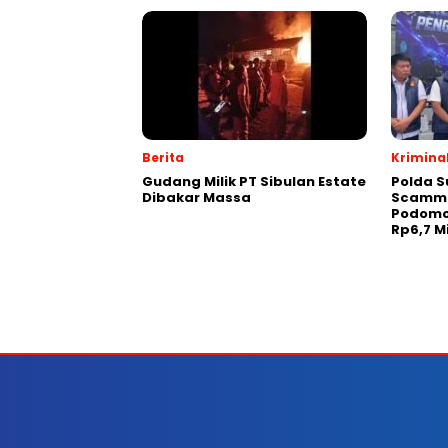
Berita
Krimina
Gudang Milik PT Sibulan Estate
Polda S
Dibakar Massa
Scammin
Podomo
Rp6,7 M