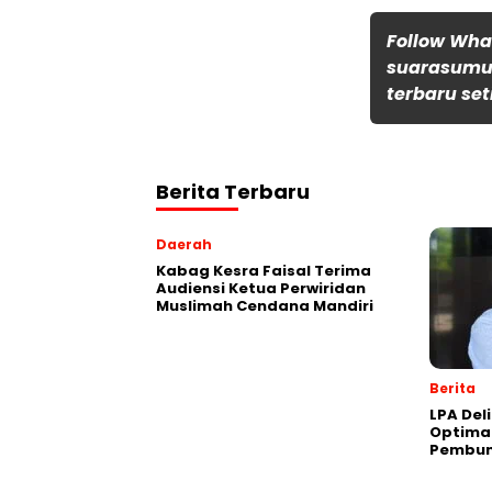
Follow Wh
suarasumut
terbaru set
Berita Terbaru
Daerah
Kabag Kesra Faisal Terima
Audiensi Ketua Perwiridan
Muslimah Cendana Mandiri
Berita
LPA Del
Optima
Pembun