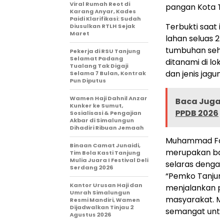
Viral Rumah Reot di
pangan Kota 
Karang Anyar, Kades
Paidi Klarifikasi: Sudah
Terbukti saat
Diusulkan RTLH Sejak
Maret
lahan seluas 
tumbuhan sehi
Pekerja di RSU Tanjung
Selamat Padang
ditanami di lo
Tualang Tak Digaji
dan jenis jagu
Selama 7 Bulan, Kontrak
Pun Diputus
Wamen Haji Dahnil Anzar
Baca Juga 
Kunker ke Sumut,
PPDB 2026
Sosialisasi & Pengajian
Akbar di Simalungun
Dihadiri Ribuan Jemaah
Muhammad Fad
Binaan Camat Junaidi,
merupakan ba
Tim Bola Kasti Tanjung
Mulia Juara I Festival Deli
selaras denga
Serdang 2026
“Pemko Tanju
Kantor Urusan Haji dan
menjalankan 
Umrah Simalungun
masyarakat. M
Resmi Mandiri, Wamen
Dijadwalkan Tinjau 2
semangat untu
Agustus 2026