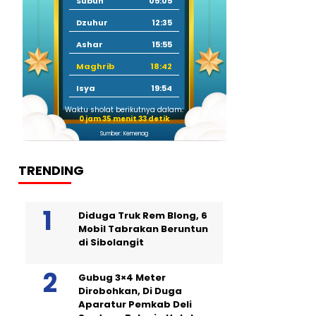
Subuh
05:05
Dzuhur
12:35
Ashar
15:55
Maghrib
18:42
Isya
19:54
Waktu sholat berikutnya dalam:
0 jam 35 menit 32 detik
Sumber: Kemenag
TRENDING
Diduga Truk Rem Blong, 6
Mobil Tabrakan Beruntun
di Sibolangit
Gubug 3×4 Meter
Dirobohkan, Di Duga
Aparatur Pemkab Deli