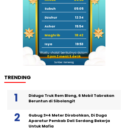
Subuh
05:05
Dzuhur
12:34
Ashar
15:54
Maghrib
18:42
Isya
19:53
Waktu sholat berikutnya dalam:
0 jam 2 menit 4 detik
Sumber: Kemenag
TRENDING
Diduga Truk Rem Blong, 6 Mobil Tabrakan
Beruntun di Sibolangit
Gubug 3×4 Meter Dirobohkan, Di Duga
Aparatur Pemkab Deli Serdang Bekerja
Untuk Mafia