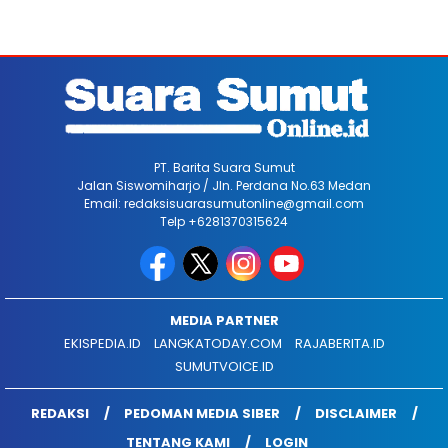
PT. Barita Suara Sumut
Jalan Siswomiharjo / Jln. Perdana No.63 Medan
Email: redaksisuarasumutonline@gmail.com
Telp +6281370315624
MEDIA PARTNER
EKISPEDIA.ID
LANGKATODAY.COM
RAJABERITA.ID
SUMUTVOICE.ID
REDAKSI
PEDOMAN MEDIA SIBER
DISCLAIMER
TENTANG KAMI
LOGIN