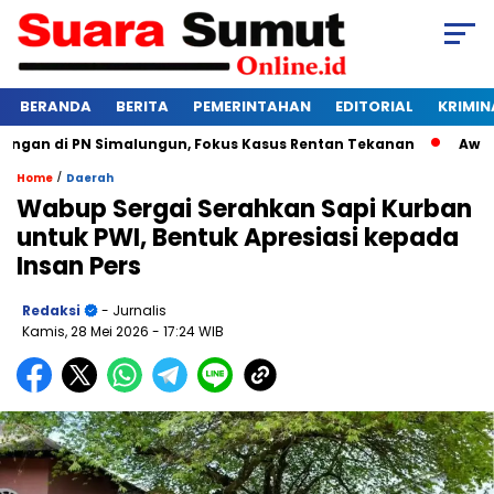
BERANDA
BERITA
PEMERINTAHAN
EDITORIAL
KRIMIN
an di PN Simalungun, Fokus Kasus Rentan Tekanan
Awas Ban
/
Home
Daerah
Wabup Sergai Serahkan Sapi Kurban
untuk PWI, Bentuk Apresiasi kepada
Insan Pers
Redaksi
- Jurnalis
Kamis, 28 Mei 2026
- 17:24 WIB