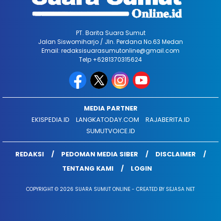
PT. Barita Suara Sumut
Jalan Siswomiharjo / Jln. Perdana No.63 Medan
Email: redaksisuarasumutonline@gmail.com
Telp +6281370315624
MEDIA PARTNER
EKISPEDIA.ID
LANGKATODAY.COM
RAJABERITA.ID
SUMUTVOICE.ID
REDAKSI
PEDOMAN MEDIA SIBER
DISCLAIMER
TENTANG KAMI
LOGIN
COPYRIGHT © 2026 SUARA SUMUT ONLINE - CREATED BY SEJASA NET