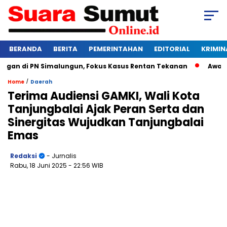
BERANDA
BERITA
PEMERINTAHAN
EDITORIAL
KRIMIN
n di PN Simalungun, Fokus Kasus Rentan Tekanan
Awas Bang
/
Home
Daerah
Terima Audiensi GAMKI, Wali Kota
Tanjungbalai Ajak Peran Serta dan
Sinergitas Wujudkan Tanjungbalai
Emas
Redaksi
- Jurnalis
Rabu, 18 Juni 2025
- 22:56 WIB