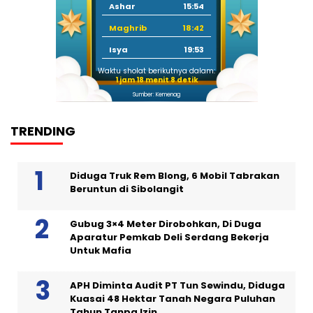
Ashar
15:54
Maghrib
18:42
Isya
19:53
Waktu sholat berikutnya dalam:
1 jam 18 menit 7 detik
Sumber: Kemenag
TRENDING
Diduga Truk Rem Blong, 6 Mobil Tabrakan
Beruntun di Sibolangit
Gubug 3×4 Meter Dirobohkan, Di Duga
Aparatur Pemkab Deli Serdang Bekerja
Untuk Mafia
APH Diminta Audit PT Tun Sewindu, Diduga
Kuasai 48 Hektar Tanah Negara Puluhan
Tahun Tanpa Izin