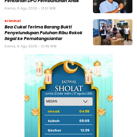
Pencarian DPO Pembunuhan Anak
Kamis, 6 Agu 2026 - 13:51 WIB
Kriminal
Bea Cukai Terima Barang Bukti
Penyelundupan Puluhan Ribu Rokok
Ilegal ke Pematangsiantar
Kamis, 6 Agu 2026 - 13:49 WIB
Jum'at, 22 Safar 1448 H / 07 Agustus 2026
Imsak
04:55
Subuh
05:05
Dzuhur
12:35