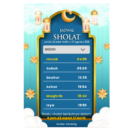
Jum'at, 22 Safar 1448 H / 07 Agustus 2026
Imsak
04:55
Subuh
05:05
Dzuhur
12:35
Ashar
15:54
Maghrib
18:42
Isya
19:53
Waktu sholat berikutnya dalam:
6 jam 45 menit 20 detik
Sumber: Kemenag