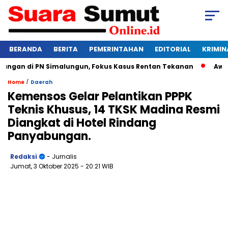
BERANDA
BERITA
PEMERINTAHAN
EDITORIAL
KRIMIN
gan di PN Simalungun, Fokus Kasus Rentan Tekanan
Awas Ba
/
Home
Daerah
Kemensos Gelar Pelantikan PPPK
Teknis Khusus, 14 TKSK Madina Resmi
Diangkat di Hotel Rindang
Panyabungan.
Redaksi
- Jurnalis
Jumat, 3 Oktober 2025
- 20:21 WIB