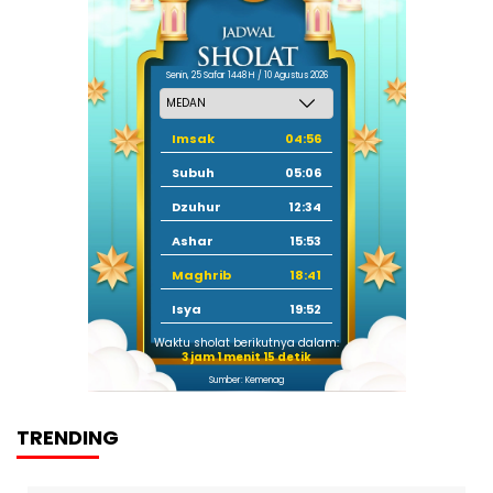
Senin, 25 Safar 1448 H / 10 Agustus 2026
Imsak
04:56
Subuh
05:06
Dzuhur
12:34
Ashar
15:53
Maghrib
18:41
Isya
19:52
Waktu sholat berikutnya dalam:
3 jam 1 menit 15 detik
Sumber: Kemenag
TRENDING