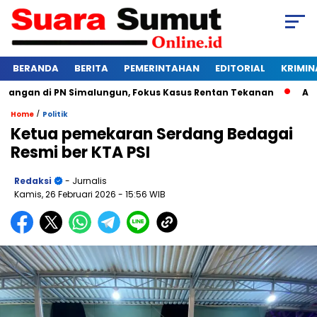
BERANDA
BERITA
PEMERINTAHAN
EDITORIAL
KRIMIN
ngan di PN Simalungun, Fokus Kasus Rentan Tekanan
Awas Ba
/
Home
Politik
Ketua pemekaran Serdang Bedagai
Resmi ber KTA PSI
Redaksi
- Jurnalis
Kamis, 26 Februari 2026
- 15:56 WIB