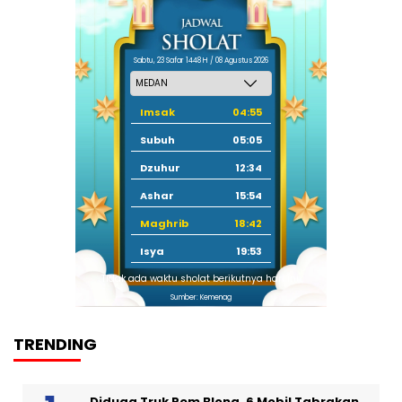
Sabtu, 23 Safar 1448 H / 08 Agustus 2026
Imsak
04:55
Subuh
05:05
Dzuhur
12:34
Ashar
15:54
Maghrib
18:42
Isya
19:53
Tidak ada waktu sholat berikutnya hari ini.
Sumber: Kemenag
TRENDING
Diduga Truk Rem Blong, 6 Mobil Tabrakan