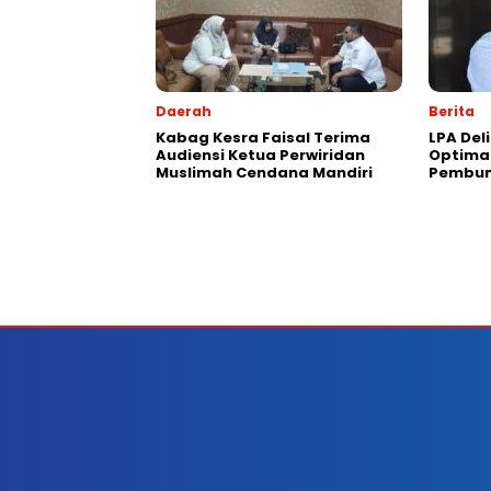
Daerah
Berita
Kabag Kesra Faisal Terima
LPA Del
Audiensi Ketua Perwiridan
Optima
Muslimah Cendana Mandiri
Pembun