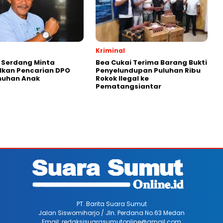
Kriminal
i Serdang Minta
Bea Cukai Terima Barang Bukti
lkan Pencarian DPO
Penyelundupan Puluhan Ribu
uhan Anak
Rokok Ilegal ke
Pematangsiantar
PT. Barita Suara Sumut
Jalan Siswomiharjo / Jln. Perdana No.63 Medan
Email: redaksisuarasumutonline@gmail.com