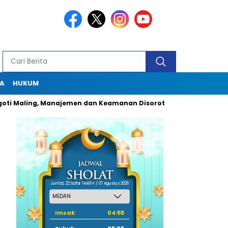
A
HUKUM
ling, Manajemen dan Keamanan Disorot Tajam
Dugaan Pungl
Jum'at, 22 Safar 1448 H / 07 Agustus 2026
Imsak
04:55