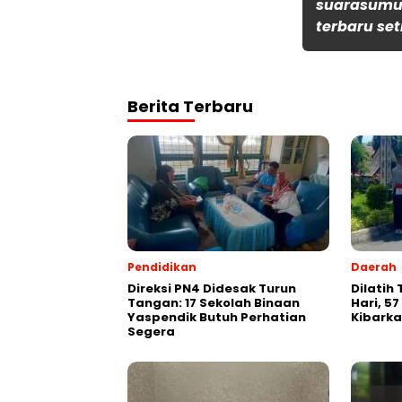
suarasumut
terbaru set
Berita Terbaru
Pendidikan
Daerah
Direksi PN4 Didesak Turun
Dilatih
Tangan: 17 Sekolah Binaan
Hari, 57
Yaspendik Butuh Perhatian
Kibarka
Segera