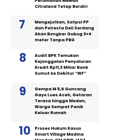
Perumahan Mewah
Citraland Tetap Berdiri
Mengejutkan, Satpol PP
dan Polresta Deli Serdang
Akan Bongkar Gubug 3×4
meter Tanpa PBG
Audit BPK Temukan
Kejanggalan Penyaluran
Kredit Rp11,3 Miliar Bank
Sumut ke Debitur “WF”
Gempa M 5,6 Guncang
Gayo Lues Aceh, Getaran
Terasa hingga Medan,
Warga Sempat Panik
Keluar Rumah
Proses Hukum Kasus
Smart Village Madina