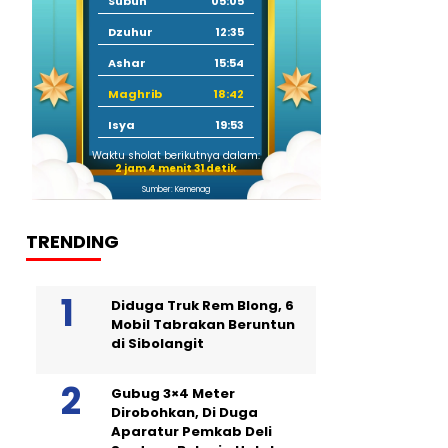
Subuh
05:05
Dzuhur
12:35
Ashar
15:54
Maghrib
18:42
Isya
19:53
Waktu sholat berikutnya dalam:
2 jam 4 menit 29 detik
Sumber: Kemenag
TRENDING
Diduga Truk Rem Blong, 6
Mobil Tabrakan Beruntun
di Sibolangit
Gubug 3×4 Meter
Dirobohkan, Di Duga
Aparatur Pemkab Deli