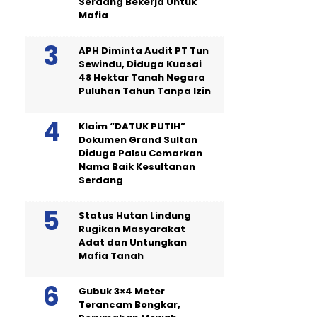
Serdang Bekerja Untuk
Mafia
APH Diminta Audit PT Tun
Sewindu, Diduga Kuasai
48 Hektar Tanah Negara
Puluhan Tahun Tanpa Izin
Klaim “DATUK PUTIH”
Dokumen Grand Sultan
Diduga Palsu Cemarkan
Nama Baik Kesultanan
Serdang
Status Hutan Lindung
Rugikan Masyarakat
Adat dan Untungkan
Mafia Tanah
Gubuk 3×4 Meter
Terancam Bongkar,