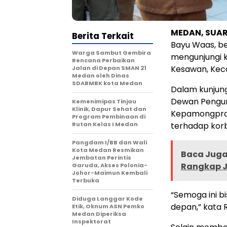
MEDAN, SUAR
Berita Terkait
Bayu Waas, b
Warga Sambut Gembira
mengunjungi k
Rencana Perbaikan
Kesawan, Kec
Jalan di Depan SMAN 21
Medan oleh Dinas
SDABMBK kota Medan
Dalam kunjung
Dewan Penguru
Kemenimipas Tinjau
Klinik, Dapur Sehat dan
Kepamongpraj
Program Pembinaan di
Rutan Kelas I Medan
terhadap kor
Pangdam I/BB dan Wali
Kota Medan Resmikan
Baca Juga 
Jembatan Perintis
Rangkap J
Garuda, Akses Polonia-
Johor-Maimun Kembali
Terbuka
“Semoga ini b
Diduga Langgar Kode
depan,” kata R
Etik, Oknum ASN Pemko
Medan Diperiksa
Inspektorat