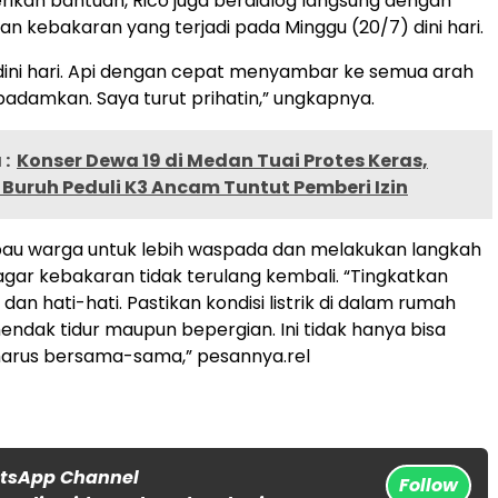
ikan bantuan, Rico juga berdialog langsung dengan
an kebakaran yang terjadi pada Minggu (20/7) dini hari.
dini hari. Api dengan cepat menyambar ke semua arah
ipadamkan. Saya turut prihatin,” ungkapnya.
:
Konser Dewa 19 di Medan Tuai Protes Keras,
Buruh Peduli K3 Ancam Tuntut Pemberi Izin
au warga untuk lebih waspada dan melakukan langkah
ar kebakaran tidak terulang kembali. “Tingkatkan
n hati-hati. Pastikan kondisi listrik di dalam rumah
endak tidur maupun bepergian. Ini tidak hanya bisa
harus bersama-sama,” pesannya.rel
atsApp Channel
Follow