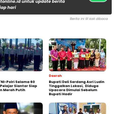
online.id untuk update berita
iap hari
Berita ini 91 kali dibaca
Daerah
 TNI-Polri Selama 60
Bupati Deli Serdang Asri Ludin
 Pelajar Siantar Siap
Tinggalkan Lokasi, Diduga
n Merah Putih
Upacara Dimulai Sebelum
Bupati Hadir