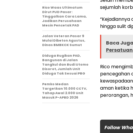
Selain member
sejumlah korb
Rico Waas Ultimatum
Dirut PUD Pasar:
Tinggalkan Cara Lama,
“Kejadiannya 
Jadikan Perusahaan
Mesin Pencetak PAD
hingga sulit d
Jalan Veteran Pasar 9
Mulai Dibeton Agustus,
Baca Juga 
Dinas BMBKCK Sumut
Persatuan 
Diduga Rugikan PAD,
Bangunan di Jalan
Tangkul dan Budi Utomo
Rico mengimb
Disorot, Jumlah Unit
pencegahan ag
Diduga Tak Sesuai PBG
kewaspadaan da
Pemko Medan
aman ketika h
Targetkan 10.000 CCTV,
Tahap Awal 2.000 Unit
perorangan, 
Masuk P-APBD 2026
Follow Wh