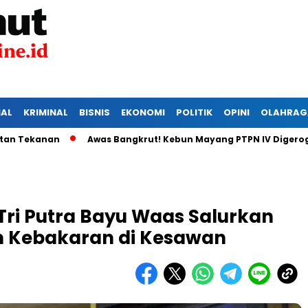
IAL
KRIMINAL
BISNIS
EKONOMI
POLITIK
OPINI
OLAHRAG
kanan
Awas Bangkrut! Kebun Mayang PTPN IV Digerogoti Ma
Tri Putra Bayu Waas Salurkan
n Kebakaran di Kesawan