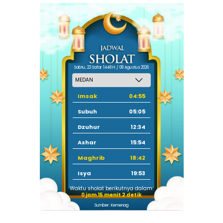
Sabtu, 23 Safar 1448 H / 08 Agustus 2026
Imsak
04:55
Subuh
05:05
Dzuhur
12:34
Ashar
15:54
Maghrib
18:42
Isya
19:53
Waktu sholat berikutnya dalam:
0 jam 15 menit 1 detik
Sumber: Kemenag