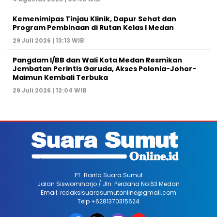
Kemenimipas Tinjau Klinik, Dapur Sehat dan
Program Pembinaan di Rutan Kelas I Medan
29 Juli 2026 | 13:13 WIB
Pangdam I/BB dan Wali Kota Medan Resmikan
Jembatan Perintis Garuda, Akses Polonia-Johor-
Maimun Kembali Terbuka
29 Juli 2026 | 12:04 WIB
PT. Barita Suara Sumut
Jalan Siswomiharjo / Jln. Perdana No.63 Medan
Email: redaksisuarasumutonline@gmail.com
Telp +6281370315624