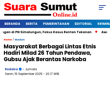
BERANDA
BERITA
PEMERINTAHAN
EDITORIAL
KRIMIN
an di PN Simalungun, Fokus Kasus Rentan Tekanan
Awas Bang
/
Home
Medan
Masyarakat Berbagai Lintas Etnis
Hadiri Milad 26 Tahun Pendawa,
Gubsu Ajak Berantas Narkoba
Redaksi
- Jurnalis
Senin, 15 September 2025
- 20:17 WIB