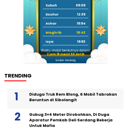
Subuh
05:05
Dzuhur
12:35
Ashar
15:54
Maghrib
18:42
Isya
19:53
Waktu sholat berikutnya dalam:
2 jam 18 menit 54 detik
Sumber: Kemenag
TRENDING
Diduga Truk Rem Blong, 6 Mobil Tabrakan
Beruntun di Sibolangit
Gubug 3×4 Meter Dirobohkan, Di Duga
Aparatur Pemkab Deli Serdang Bekerja
Untuk Mafia