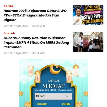
Berita
Haornas 2026: Kejuaraan Catur SIWO
PWI–STOK Binaguna Medan Siap
Digelar
Jumat, 7 Agu 2026 - 20:56 WIB
Daerah
Gubernur Bobby Nasution Wujudkan
Impian SMPN 4 Sitolu Ori Miliki Gedung
Permanen
Jumat, 7 Agu 2026 - 20:54 WIB
Jum'at, 22 Safar 1448 H / 07 Agustus 2026
Imsak
04:55