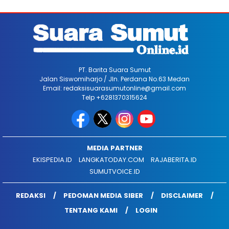
PT. Barita Suara Sumut
Jalan Siswomiharjo / Jln. Perdana No.63 Medan
Email: redaksisuarasumutonline@gmail.com
Telp +6281370315624
MEDIA PARTNER
EKISPEDIA.ID
LANGKATODAY.COM
RAJABERITA.ID
SUMUTVOICE.ID
REDAKSI
PEDOMAN MEDIA SIBER
DISCLAIMER
TENTANG KAMI
LOGIN