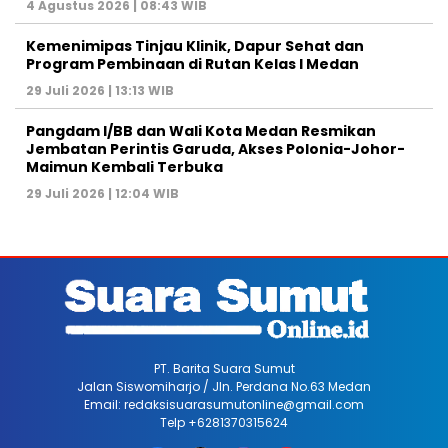
4 Agustus 2026 | 08:43 WIB
Kemenimipas Tinjau Klinik, Dapur Sehat dan
Program Pembinaan di Rutan Kelas I Medan
29 Juli 2026 | 13:13 WIB
Pangdam I/BB dan Wali Kota Medan Resmikan
Jembatan Perintis Garuda, Akses Polonia-Johor-
Maimun Kembali Terbuka
29 Juli 2026 | 12:04 WIB
PT. Barita Suara Sumut
Jalan Siswomiharjo / Jln. Perdana No.63 Medan
Email: redaksisuarasumutonline@gmail.com
Telp +6281370315624