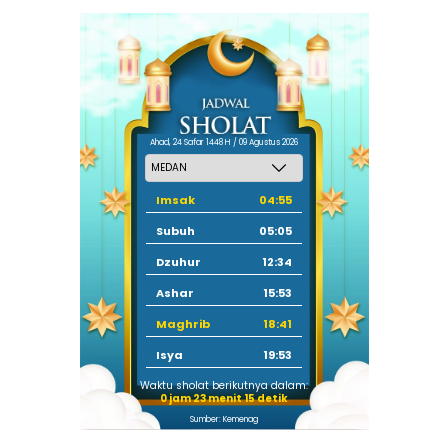
Ahad, 24 Safar 1448 H / 09 Agustus 2026
Imsak
04:55
Subuh
05:05
Dzuhur
12:34
Ashar
15:53
Maghrib
18:41
Isya
19:53
Waktu sholat berikutnya dalam:
0 jam 23 menit 14 detik
Sumber: Kemenag