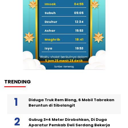
Imsak
04:55
Subuh
05:05
Dzuhur
12:34
Ashar
15:53
Maghrib
18:41
Isya
19:53
Waktu sholat berikutnya dalam:
5 jam 25 menit 28 detik
Sumber: Kemenag
TRENDING
Diduga Truk Rem Blong, 6 Mobil Tabrakan
Beruntun di Sibolangit
Gubug 3×4 Meter Dirobohkan, Di Duga
Aparatur Pemkab Deli Serdang Bekerja