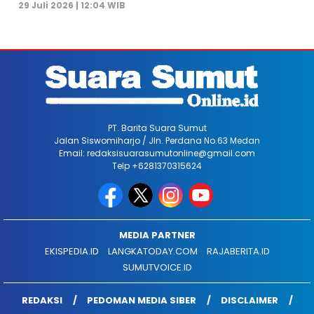
29 Juli 2026 | 12:04 WIB
PT. Barita Suara Sumut
Jalan Siswomiharjo / Jln. Perdana No.63 Medan
Email: redaksisuarasumutonline@gmail.com
Telp +6281370315624
MEDIA PARTNER
EKISPEDIA.ID
LANGKATODAY.COM
RAJABERITA.ID
SUMUTVOICE.ID
REDAKSI
PEDOMAN MEDIA SIBER
DISCLAIMER