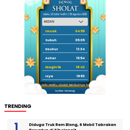
Sabtu, 23 Safar 1448 H / 08 Agustus 2026
Imsak
04:55
Subuh
05:05
Dzuhur
12:34
Ashar
15:54
Maghrib
18:42
Isya
19:53
Tidak ada waktu sholat berikutnya hari ini.
Sumber: Kemenag
TRENDING
Diduga Truk Rem Blong, 6 Mobil Tabrakan