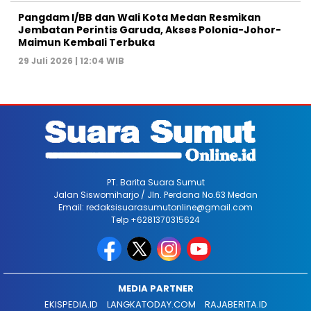
Pangdam I/BB dan Wali Kota Medan Resmikan
Jembatan Perintis Garuda, Akses Polonia-Johor-
Maimun Kembali Terbuka
29 Juli 2026 | 12:04 WIB
PT. Barita Suara Sumut
Jalan Siswomiharjo / Jln. Perdana No.63 Medan
Email: redaksisuarasumutonline@gmail.com
Telp +6281370315624
MEDIA PARTNER
EKISPEDIA.ID
LANGKATODAY.COM
RAJABERITA.ID