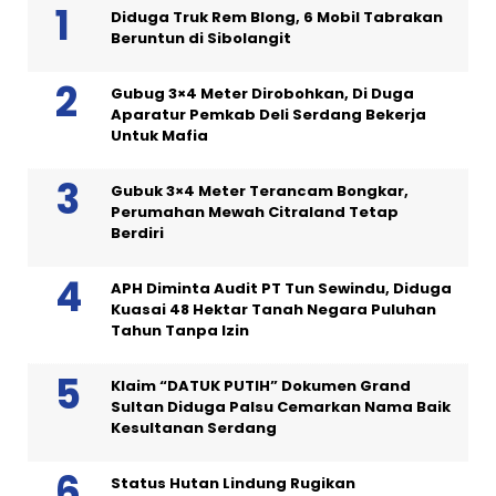
Diduga Truk Rem Blong, 6 Mobil Tabrakan
Beruntun di Sibolangit
Gubug 3×4 Meter Dirobohkan, Di Duga
Aparatur Pemkab Deli Serdang Bekerja
Untuk Mafia
Gubuk 3×4 Meter Terancam Bongkar,
Perumahan Mewah Citraland Tetap
Berdiri
APH Diminta Audit PT Tun Sewindu, Diduga
Kuasai 48 Hektar Tanah Negara Puluhan
Tahun Tanpa Izin
Klaim “DATUK PUTIH” Dokumen Grand
Sultan Diduga Palsu Cemarkan Nama Baik
Kesultanan Serdang
Status Hutan Lindung Rugikan