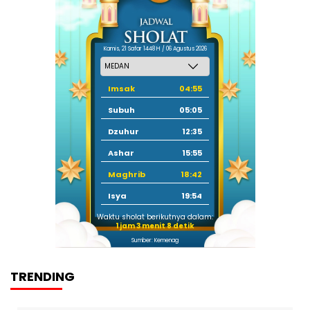
Kamis, 21 Safar 1448 H / 06 Agustus 2026
Imsak
04:55
Subuh
05:05
Dzuhur
12:35
Ashar
15:55
Maghrib
18:42
Isya
19:54
Waktu sholat berikutnya dalam:
1 jam 3 menit 7 detik
Sumber: Kemenag
TRENDING