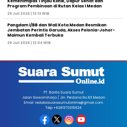
Kemenimipas Tinjau Klinik, Dapur Sehat dan
Program Pembinaan di Rutan Kelas I Medan
29 Juli 2026 | 13:13 WIB
Pangdam I/BB dan Wali Kota Medan Resmikan
Jembatan Perintis Garuda, Akses Polonia-Johor-
Maimun Kembali Terbuka
29 Juli 2026 | 12:04 WIB
PT. Barita Suara Sumut
Jalan Siswomiharjo / Jln. Perdana No.63 Medan
Email: redaksisuarasumutonline@gmail.com
Telp +6281370315624