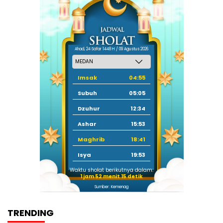
Ahad, 24 Safar 1448 H / 09 Agustus 2026
Imsak
04:55
Subuh
05:05
Dzuhur
12:34
Ashar
15:53
Maghrib
18:41
Isya
19:53
Waktu sholat berikutnya dalam:
1 jam 52 menit 14 detik
Sumber: Kemenag
TRENDING