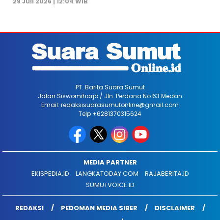
29 Juli 2026 | 12:04 WIB
PT. Barita Suara Sumut
Jalan Siswomiharjo / Jln. Perdana No.63 Medan
Email: redaksisuarasumutonline@gmail.com
Telp +6281370315624
MEDIA PARTNER
EKISPEDIA.ID
LANGKATODAY.COM
RAJABERITA.ID
SUMUTVOICE.ID
REDAKSI
PEDOMAN MEDIA SIBER
DISCLAIMER