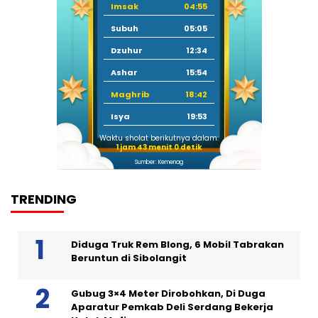
Imsak
04:55
Subuh
05:05
Dzuhur
12:34
Ashar
15:54
Maghrib
18:42
Isya
19:53
Waktu sholat berikutnya dalam:
1 jam 42 menit 59 detik
Sumber: Kemenag
TRENDING
Diduga Truk Rem Blong, 6 Mobil Tabrakan
Beruntun di Sibolangit
Gubug 3×4 Meter Dirobohkan, Di Duga
Aparatur Pemkab Deli Serdang Bekerja