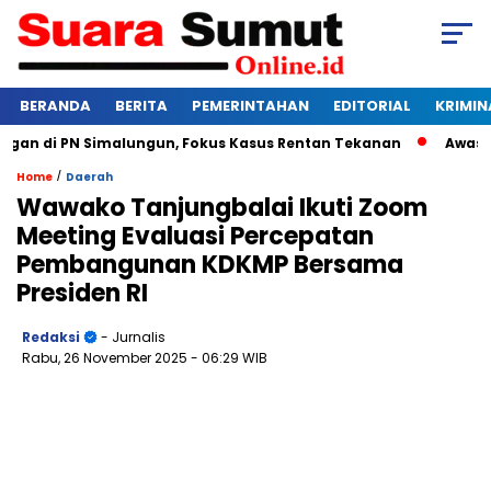
BERANDA
BERITA
PEMERINTAHAN
EDITORIAL
KRIMIN
n di PN Simalungun, Fokus Kasus Rentan Tekanan
Awas Bangk
/
Home
Daerah
Wawako Tanjungbalai Ikuti Zoom
Meeting Evaluasi Percepatan
Pembangunan KDKMP Bersama
Presiden RI
Redaksi
- Jurnalis
Rabu, 26 November 2025
- 06:29 WIB