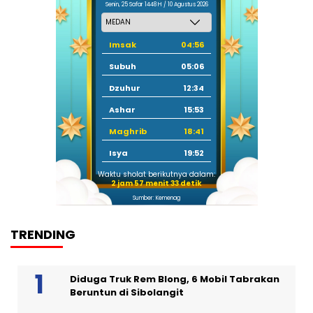
Senin, 25 Safar 1448 H / 10 Agustus 2026
Imsak
04:56
Subuh
05:06
Dzuhur
12:34
Ashar
15:53
Maghrib
18:41
Isya
19:52
Waktu sholat berikutnya dalam:
2 jam 57 menit 32 detik
Sumber: Kemenag
TRENDING
Diduga Truk Rem Blong, 6 Mobil Tabrakan
Beruntun di Sibolangit