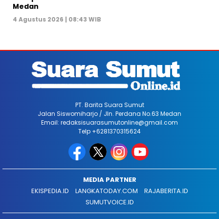
Medan
4 Agustus 2026 | 08:43 WIB
PT. Barita Suara Sumut
Jalan Siswomiharjo / Jln. Perdana No.63 Medan
Email: redaksisuarasumutonline@gmail.com
Telp +6281370315624
MEDIA PARTNER
EKISPEDIA.ID
LANGKATODAY.COM
RAJABERITA.ID
SUMUTVOICE.ID