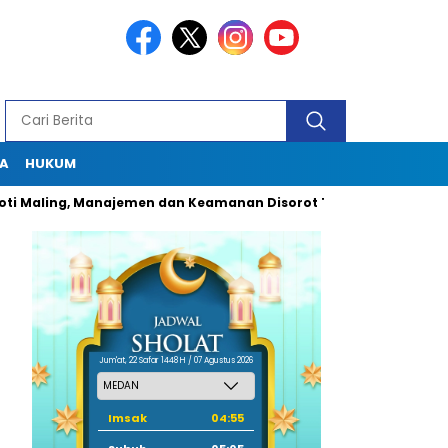
A
HUKUM
ling, Manajemen dan Keamanan Disorot Tajam
Dugaan Pungl
Jum'at, 22 Safar 1448 H / 07 Agustus 2026
Imsak
04:55