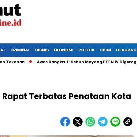
IAL
KRIMINAL
BISNIS
EKONOMI
POLITIK
OPINI
OLAHRAG
kanan
Awas Bangkrut! Kebun Mayang PTPN IV Digerogoti Ma
n Rapat Terbatas Penataan Kota