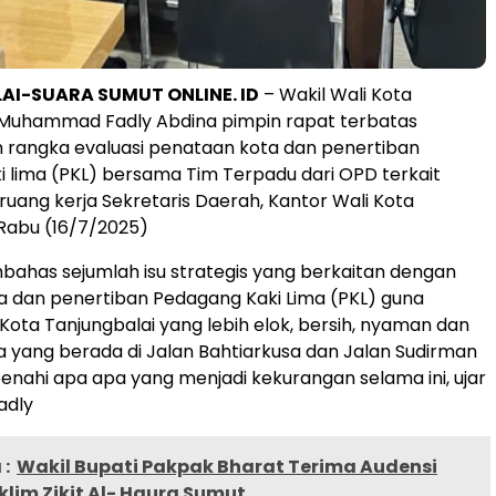
I-SUARA SUMUT ONLINE. ID
– Wakil Wali Kota
, Muhammad Fadly Abdina pimpin rapat terbatas
 rangka evaluasi penataan kota dan penertiban
 lima (PKL) bersama Tim Terpadu dari OPD terkait
ruang kerja Sekretaris Daerah, Kantor Wali Kota
 Rabu (16/7/2025)
bahas sejumlah isu strategis yang berkaitan dengan
 dan penertiban Pedagang Kaki Lima (PKL) guna
ota Tanjungbalai yang lebih elok, bersih, nyaman dan
a yang berada di Jalan Bahtiarkusa dan Jalan Sudirman
benahi apa apa yang menjadi kekurangan selama ini, ujar
dly
:
Wakil Bupati Pakpak Bharat Terima Audensi
klim Zikit Al- Haura Sumut