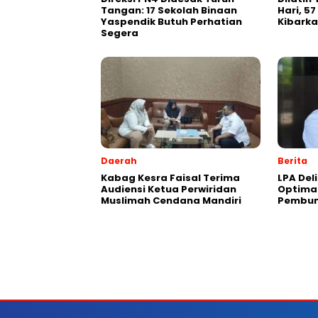
Tangan: 17 Sekolah Binaan
Hari, 57
Yaspendik Butuh Perhatian
Kibarka
Segera
Daerah
Berita
Kabag Kesra Faisal Terima
LPA Del
Audiensi Ketua Perwiridan
Optima
Muslimah Cendana Mandiri
Pembun