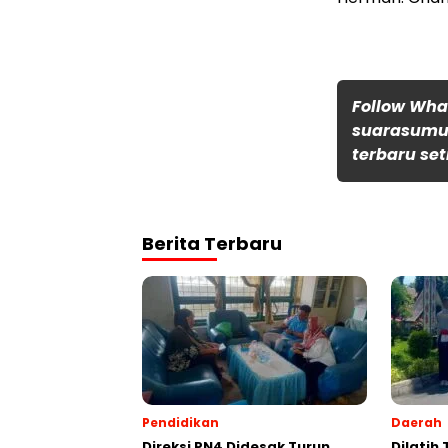
Follow Wh
suarasumut
terbaru set
Berita Terbaru
Pendidikan
Daerah
Direksi PN4 Didesak Turun
Dilatih