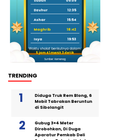
Subuh
05:05
Dzuhur
12:35
Ashar
15:54
Maghrib
18:42
Isya
19:53
Waktu sholat berikutnya dalam:
5 jam 41 menit 2 detik
Sumber: Kemenag
TRENDING
Diduga Truk Rem Blong, 6
Mobil Tabrakan Beruntun
di Sibolangit
Gubug 3×4 Meter
Dirobohkan, Di Duga
Aparatur Pemkab Deli