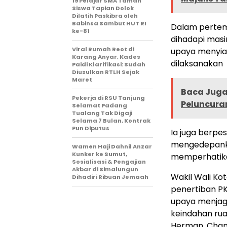
19 Pelajar SMA Taman
Siswa Tapian Dolok
Dilatih Paskibra oleh
Babinsa Sambut HUT RI
Dalam pertemu
ke-81
dihadapi masi
Viral Rumah Reot di
upaya menyiap
Karang Anyar, Kades
dilaksanakan
Paidi Klarifikasi: Sudah
Diusulkan RTLH Sejak
Maret
Baca Juga 
Pekerja di RSU Tanjung
Peluncura
Selamat Padang
Tualang Tak Digaji
Selama 7 Bulan, Kontrak
Pun Diputus
Ia juga berpe
mengedepanka
Wamen Haji Dahnil Anzar
Kunker ke Sumut,
memperhatikan
Sosialisasi & Pengajian
Akbar di Simalungun
Wakil Wali K
Dihadiri Ribuan Jemaah
penertiban P
upaya menjaga
keindahan ruan
Herman. Cha