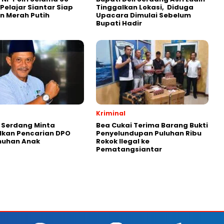
 Pelajar Siantar Siap
Tinggalkan Lokasi, Diduga
n Merah Putih
Upacara Dimulai Sebelum
Bupati Hadir
Kriminal
i Serdang Minta
Bea Cukai Terima Barang Bukti
lkan Pencarian DPO
Penyelundupan Puluhan Ribu
uhan Anak
Rokok Ilegal ke
Pematangsiantar