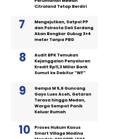
Perumahan Mewah
Citraland Tetap Berdiri
Mengejutkan, Satpol PP
dan Polresta Deli Serdang
Akan Bongkar Gubug 3×4
meter Tanpa PBG
Audit BPK Temukan
Kejanggalan Penyaluran
Kredit Rp11,3 Miliar Bank
Sumut ke Debitur “WF”
Gempa M 5,6 Guncang
Gayo Lues Aceh, Getaran
Terasa hingga Medan,
Warga Sempat Panik
Keluar Rumah
Proses Hukum Kasus
Smart Village Madina