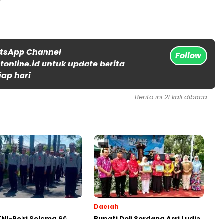
atsApp Channel
Follow
online.id untuk update berita
iap hari
Berita ini 21 kali dibaca
Daerah
 TNI-Polri Selama 60
Bupati Deli Serdang Asri Ludin