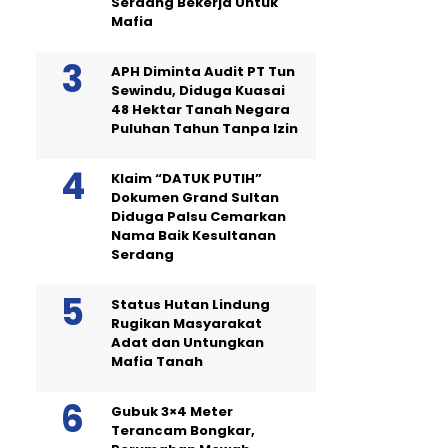
Serdang Bekerja Untuk
Mafia
APH Diminta Audit PT Tun
Sewindu, Diduga Kuasai
48 Hektar Tanah Negara
Puluhan Tahun Tanpa Izin
Klaim “DATUK PUTIH”
Dokumen Grand Sultan
Diduga Palsu Cemarkan
Nama Baik Kesultanan
Serdang
Status Hutan Lindung
Rugikan Masyarakat
Adat dan Untungkan
Mafia Tanah
Gubuk 3×4 Meter
Terancam Bongkar,