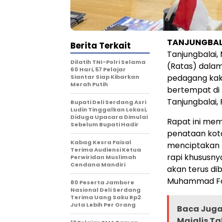
TANJUNGBALA
Berita Terkait
Tanjungbalai
Dilatih TNI-Polri Selama
(Ratas) dalam
60 Hari, 57 Pelajar
pedagang kaki
Siantar Siap Kibarkan
Merah Putih
bertempat di 
Tanjungbalai,
Bupati Deli Serdang Asri
Ludin Tinggalkan Lokasi,
Diduga Upacara Dimulai
Rapat ini mem
Sebelum Bupati Hadir
penataan kota
Kabag Kesra Faisal
menciptakan K
Terima Audiensi Ketua
rapi khususny
Perwiridan Muslimah
Cendana Mandiri
akan terus di
Muhammad Fa
80 Peserta Jambore
Nasional Deli Serdang
Terima Uang Saku Rp2
Juta Lebih Per Orang
Baca Juga 
Majalis Ta