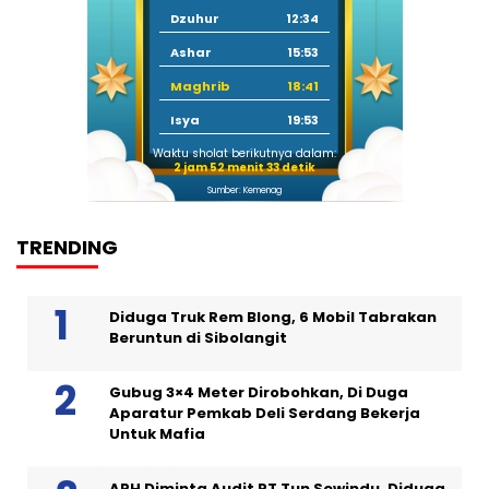
Dzuhur
12:34
Ashar
15:53
Maghrib
18:41
Isya
19:53
Waktu sholat berikutnya dalam:
2 jam 52 menit 32 detik
Sumber: Kemenag
TRENDING
Diduga Truk Rem Blong, 6 Mobil Tabrakan
Beruntun di Sibolangit
Gubug 3×4 Meter Dirobohkan, Di Duga
Aparatur Pemkab Deli Serdang Bekerja
Untuk Mafia
APH Diminta Audit PT Tun Sewindu, Diduga