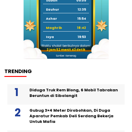
Subuh
05:05
Dzuhur
12:35
Ashar
15:54
Maghrib
18:42
Isya
19:53
Waktu sholat berikutnya dalam:
2 jam 52 menit 43 detik
Sumber: Kemenag
TRENDING
Diduga Truk Rem Blong, 6 Mobil Tabrakan
Beruntun di Sibolangit
Gubug 3×4 Meter Dirobohkan, Di Duga
Aparatur Pemkab Deli Serdang Bekerja
Untuk Mafia